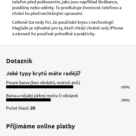
telefon před poškozením, jako jsou například škrábance,
praskliny nebo oděrky. To prodlužuje životnost telefonu a
chrání ho před nechtěnými opravami.
Celkově lze tedy říci, že používání krytu s technologií
MagSafe je výhodné pro ty, kteří chtějí chránit svůj iPhone
a zároveň ho používat pohodlně a prakticky.
Z
á
Dotazník
p
a
Jaké typy krytů máte raději?
t
Pouze barva (bez obrázků, motivů atd.)
í
(60%)
Barva a nějaký pěkný motiv či obrázek
(40%)
Počet hlasů:
20
Přijímáme online platby