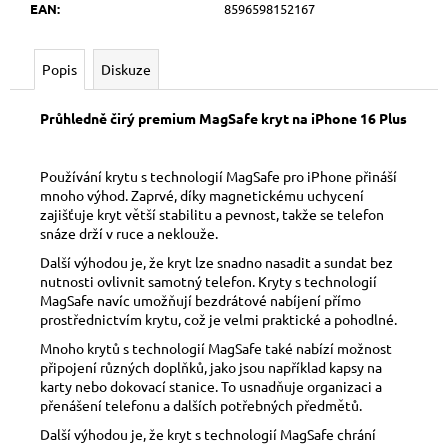
č
EAN
:
8596598152167
u
j
e
Popis
Diskuze
m
e
Průhledně čirý premium MagSafe kryt na iPhone 16 Plus
Používání krytu s technologií MagSafe pro iPhone přináší
mnoho výhod. Zaprvé, díky magnetickému uchycení
zajišťuje kryt větší stabilitu a pevnost, takže se telefon
snáze drží v ruce a neklouže.
Další výhodou je, že kryt lze snadno nasadit a sundat bez
nutnosti ovlivnit samotný telefon. Kryty s technologií
MagSafe navíc umožňují bezdrátové nabíjení přímo
prostřednictvím krytu, což je velmi praktické a pohodlné.
Mnoho krytů s technologií MagSafe také nabízí možnost
připojení různých doplňků, jako jsou například kapsy na
karty nebo dokovací stanice. To usnadňuje organizaci a
přenášení telefonu a dalších potřebných předmětů.
Další výhodou je, že kryt s technologií MagSafe chrání