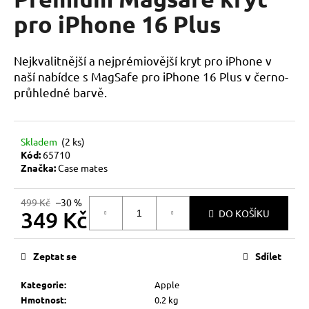
je
a
0,0
pro iPhone 16 Plus
z
j
5
í
hvězdiček.
Nejkvalitnější a nejprémiovější kryt pro iPhone v
t
naší nabídce s MagSafe pro iPhone 16 Plus v černo-
?
průhledné barvě.
Skladem
(2 ks)
Kód:
65710
HLEDAT
Značka:
Case mates
499 Kč
–30 %
349 Kč
DO KOŠÍKU
D
o
Měrná
p
cena:
Zeptat se
Sdílet
o
r
Kategorie
:
Apple
u
Hmotnost
:
0.2 kg