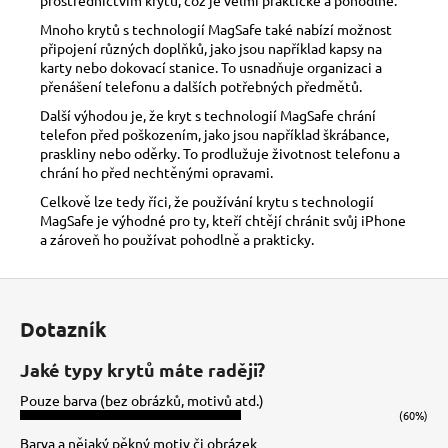
Mnoho krytů s technologií MagSafe také nabízí možnost
připojení různých doplňků, jako jsou například kapsy na
karty nebo dokovací stanice. To usnadňuje organizaci a
přenášení telefonu a dalších potřebných předmětů.
Další výhodou je, že kryt s technologií MagSafe chrání
telefon před poškozením, jako jsou například škrábance,
praskliny nebo oděrky. To prodlužuje životnost telefonu a
chrání ho před nechtěnými opravami.
Celkově lze tedy říci, že používání krytu s technologií
MagSafe je výhodné pro ty, kteří chtějí chránit svůj iPhone
a zároveň ho používat pohodlně a prakticky.
Z
á
Dotazník
p
a
Jaké typy krytů máte raději?
t
Pouze barva (bez obrázků, motivů atd.)
í
(60%)
Barva a nějaký pěkný motiv či obrázek