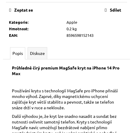
č
Měrná
u
cena:
Zeptat se
Sdílet
j
e
Kategorie
:
Apple
m
Hmotnost
:
0.2 kg
e
EAN
:
8596598152143
Popis
Diskuze
Průhledně čirý premium MagSafe kryt na iPhone 14 Pro
Max
Používání krytu s technologií MagSafe pro iPhone přináší
mnoho výhod. Zaprvé, díky magnetickému uchycení
zajišťuje kryt větší stabilitu a pevnost, takže se telefon
snáze drží v ruce a neklouže.
Další výhodou je, že kryt lze snadno nasadit a sundat bez
nutnosti ovlivnit samotný telefon. Kryty s technologií
MagSafe navíc umožňují bezdrátové nabíjení přímo
prostřednictvím krytu, což je velmi praktické a pohodlné.