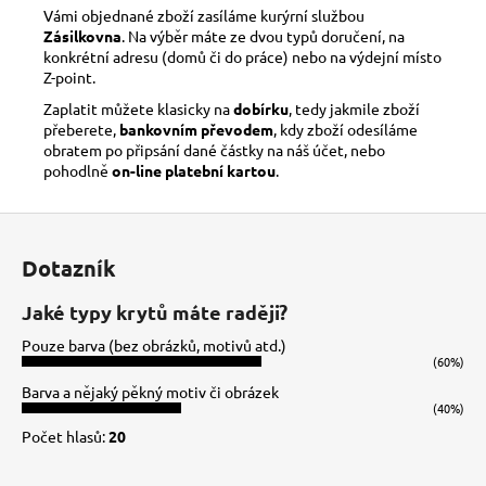
Vámi objednané zboží zasíláme kurýrní službou
Zásilkovna
. Na výběr máte ze dvou typů doručení, na
konkrétní adresu (domů či do práce) nebo na výdejní místo
Z-point.
Zaplatit můžete klasicky na
dobírku
, tedy jakmile zboží
přeberete,
bankovním převodem
, kdy zboží odesíláme
obratem po připsání dané částky na náš účet, nebo
pohodlně
on-line platební kartou
.
Z
á
Dotazník
p
a
Jaké typy krytů máte raději?
t
Pouze barva (bez obrázků, motivů atd.)
í
(60%)
Barva a nějaký pěkný motiv či obrázek
(40%)
Počet hlasů:
20