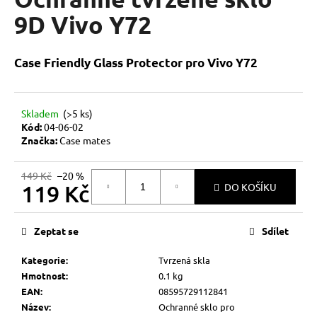
je
a
0,0
9D Vivo Y72
z
j
5
í
hvězdiček.
Case Friendly Glass Protector pro Vivo Y72
t
?
Skladem
(>5 ks)
Kód:
04-06-02
Značka:
Case mates
HLEDAT
149 Kč
–20 %
119 Kč
DO KOŠÍKU
Měrná
D
cena:
Zeptat se
Sdílet
o
p
Kategorie
:
Tvrzená skla
o
Hmotnost
:
0.1 kg
r
EAN
:
08595729112841
u
Název
:
Ochranné sklo pro