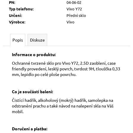
č
PN
:
04-06-02
u
Typ telefonu
:
Vivo Y72
j
Určení
:
Přední sklo
e
Výrobce
:
Vivo
m
e
Popis
Diskuze
Informace o produktu:
Ochranné tvrzené sklo pro Vivo Y72, 2.5D zaoblení, case
friendly provedení, lesklý povrch, tvrdost 9H, tloušťka 0,33
mm, lepidlo po celé ploše povrchu.
Co je součástí balení:
Čistící hadřík, alkoholový (mokrý) hadřík, samolepka na
odstranění prachu a také návod na nalepení skla na Váš
mobil.
Doručení a platba: