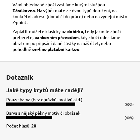
Vámi objednané zboží zasíláme kurýrní službou
Zásilkovna
. Na výběr máte ze dvou typů doručení, na
konkrétní adresu (domů či do práce) nebo na výdejní místo
Z-point.
Zaplatit můžete klasicky na
dobírku
, tedy jakmile zboží
přeberete,
bankovním převodem
, kdy zboží odesíláme
obratem po připsání dané částky na náš účet, nebo
pohodlně
on-line platební kartou
.
Z
á
Dotazník
p
a
Jaké typy krytů máte raději?
t
Pouze barva (bez obrázků, motivů atd.)
í
(60%)
Barva a nějaký pěkný motiv či obrázek
(40%)
Počet hlasů:
20