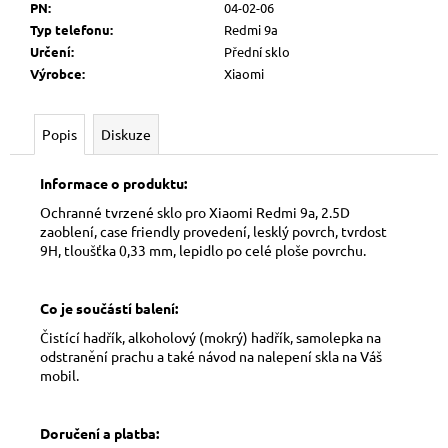
č
PN
:
04-02-06
u
Typ telefonu
:
Redmi 9a
j
Určení
:
Přední sklo
e
Výrobce
:
Xiaomi
m
e
Popis
Diskuze
Informace o produktu:
Ochranné tvrzené sklo pro Xiaomi Redmi 9a, 2.5D
zaoblení, case friendly provedení, lesklý povrch, tvrdost
9H, tloušťka 0,33 mm, lepidlo po celé ploše povrchu.
Co je součástí balení:
Čistící hadřík, alkoholový (mokrý) hadřík, samolepka na
odstranění prachu a také návod na nalepení skla na Váš
mobil.
Doručení a platba: