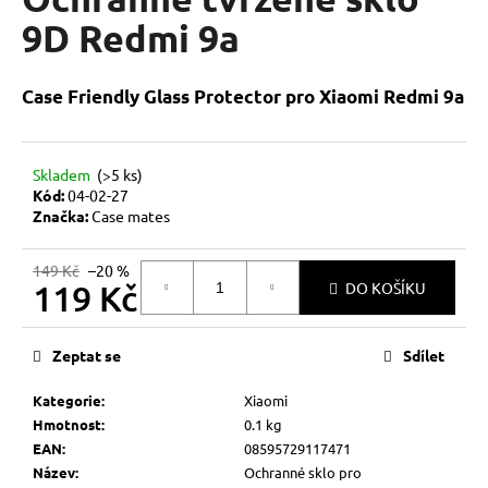
je
a
0,0
9D Redmi 9a
z
j
5
í
hvězdiček.
Case Friendly Glass Protector pro Xiaomi Redmi 9a
t
?
Skladem
(>5 ks)
Kód:
04-02-27
Značka:
Case mates
HLEDAT
149 Kč
–20 %
119 Kč
DO KOŠÍKU
Měrná
D
cena:
Zeptat se
Sdílet
o
p
Kategorie
:
Xiaomi
o
Hmotnost
:
0.1 kg
r
EAN
:
08595729117471
u
Název
:
Ochranné sklo pro