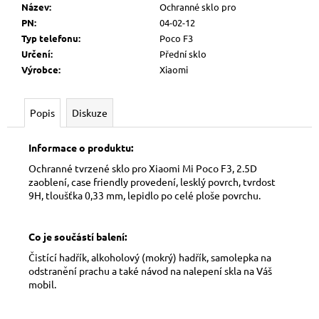
č
Název
:
Ochranné sklo pro
u
PN
:
04-02-12
j
Typ telefonu
:
Poco F3
e
Určení
:
Přední sklo
m
Výrobce
:
Xiaomi
e
Popis
Diskuze
Informace o produktu:
Ochranné tvrzené sklo pro Xiaomi Mi Poco F3, 2.5D
zaoblení, case friendly provedení, lesklý povrch, tvrdost
9H, tloušťka 0,33 mm, lepidlo po celé ploše povrchu.
Co je součástí balení:
Čistící hadřík, alkoholový (mokrý) hadřík, samolepka na
odstranění prachu a také návod na nalepení skla na Váš
mobil.