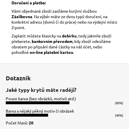
Doručení a platba:
Vámi objednané zboží zasíláme kurýrní službou
Zásilkovna
. Na výběr máte ze dvou typů doručení, na
konkrétní adresu (domů či do práce) nebo na výdejní místo
Z-point.
Zaplatit můžete klasicky na
dobírku
, tedy jakmile zboží
přeberete,
bankovním převodem
, kdy zboží odesíláme
obratem po připsání dané částky na náš účet, nebo
pohodlně
on-line platební kartou
.
Z
á
Dotazník
p
a
Jaké typy krytů máte raději?
t
Pouze barva (bez obrázků, motivů atd.)
í
(60%)
Barva a nějaký pěkný motiv či obrázek
(40%)
Počet hlasů:
20