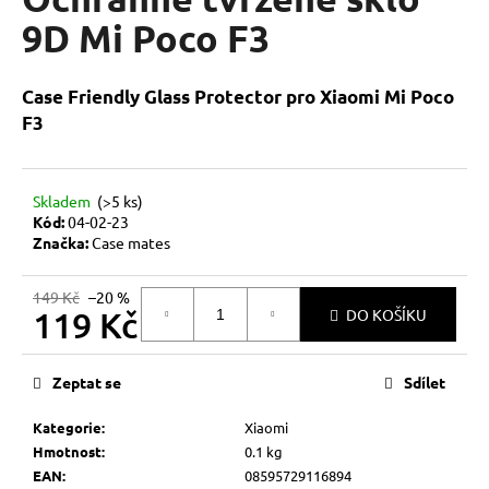
je
a
0,0
9D Mi Poco F3
z
j
5
í
hvězdiček.
Case Friendly Glass Protector pro Xiaomi Mi Poco
t
F3
?
Skladem
(>5 ks)
Kód:
04-02-23
Značka:
Case mates
HLEDAT
149 Kč
–20 %
119 Kč
DO KOŠÍKU
D
Měrná
o
cena:
Zeptat se
Sdílet
p
o
Kategorie
:
Xiaomi
r
Hmotnost
:
0.1 kg
u
EAN
:
08595729116894