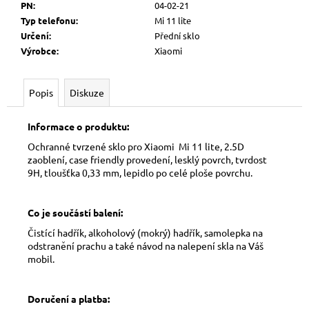
č
PN
:
04-02-21
u
Typ telefonu
:
Mi 11 lite
j
Určení
:
Přední sklo
e
Výrobce
:
Xiaomi
m
e
Popis
Diskuze
Informace o produktu:
Ochranné tvrzené sklo pro Xiaomi Mi 11 lite, 2.5D
zaoblení, case friendly provedení, lesklý povrch, tvrdost
9H, tloušťka 0,33 mm, lepidlo po celé ploše povrchu.
Co je součástí balení:
Čistící hadřík, alkoholový (mokrý) hadřík, samolepka na
odstranění prachu a také návod na nalepení skla na Váš
mobil.
Doručení a platba: