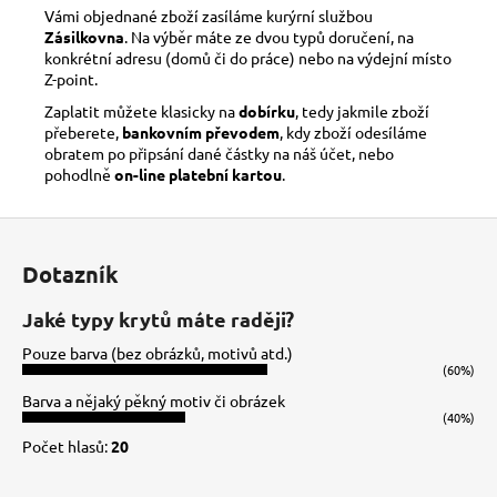
Vámi objednané zboží zasíláme kurýrní službou
Zásilkovna
. Na výběr máte ze dvou typů doručení, na
konkrétní adresu (domů či do práce) nebo na výdejní místo
Z-point.
Zaplatit můžete klasicky na
dobírku
, tedy jakmile zboží
přeberete,
bankovním převodem
, kdy zboží odesíláme
obratem po připsání dané částky na náš účet, nebo
pohodlně
on-line platební kartou
.
Z
á
Dotazník
p
a
Jaké typy krytů máte raději?
t
Pouze barva (bez obrázků, motivů atd.)
í
(60%)
Barva a nějaký pěkný motiv či obrázek
(40%)
Počet hlasů:
20