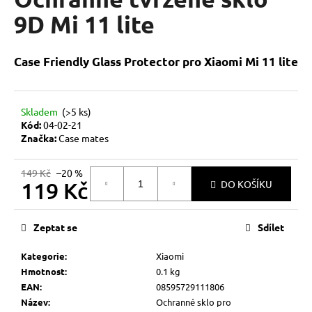
je
a
0,0
9D Mi 11 lite
z
j
5
í
hvězdiček.
Case Friendly Glass Protector pro Xiaomi Mi 11 lite
t
?
Skladem
(>5 ks)
Kód:
04-02-21
Značka:
Case mates
HLEDAT
149 Kč
–20 %
119 Kč
DO KOŠÍKU
Měrná
D
cena:
Zeptat se
Sdílet
o
p
Kategorie
:
Xiaomi
o
Hmotnost
:
0.1 kg
r
EAN
:
08595729111806
u
Název
:
Ochranné sklo pro