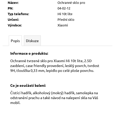
č
Název
:
Ochranné sklo pro
u
PN
:
04-02-12
j
Typ telefonu
:
Mi 10t lite
e
Určení
:
Přední sklo
m
Výrobce
:
Xiaomi
e
Popis
Diskuze
Informace o produktu:
Ochranné tvrzené sklo pro Xiaomi Mi 10t lite, 2.5D
zaoblení, case friendly provedení, lesklý povrch, tvrdost
9H, tloušťka 0,33 mm, lepidlo po celé ploše povrchu.
Co je součástí balení:
Čistící hadřík, alkoholový (mokrý) hadřík, samolepka na
odstranění prachu a také návod na nalepení skla na Váš
mobil.