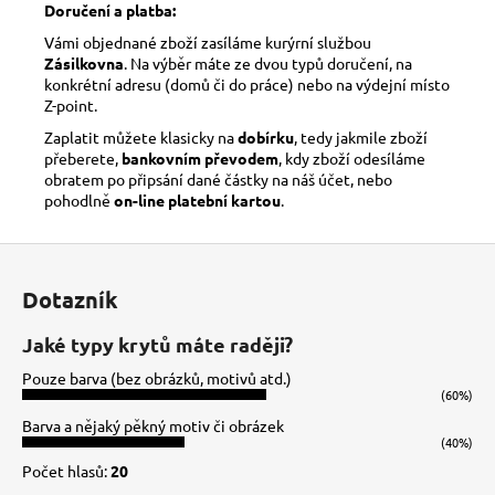
Doručení a platba:
Vámi objednané zboží zasíláme kurýrní službou
Zásilkovna
. Na výběr máte ze dvou typů doručení, na
konkrétní adresu (domů či do práce) nebo na výdejní místo
Z-point.
Zaplatit můžete klasicky na
dobírku
, tedy jakmile zboží
přeberete,
bankovním převodem
, kdy zboží odesíláme
obratem po připsání dané částky na náš účet, nebo
pohodlně
on-line platební kartou
.
Z
á
Dotazník
p
a
Jaké typy krytů máte raději?
t
Pouze barva (bez obrázků, motivů atd.)
í
(60%)
Barva a nějaký pěkný motiv či obrázek
(40%)
Počet hlasů:
20