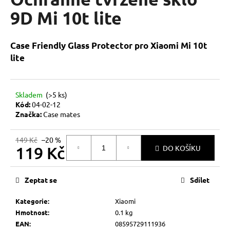
je
a
0,0
9D Mi 10t lite
z
j
5
í
hvězdiček.
Case Friendly Glass Protector pro Xiaomi Mi 10t
t
lite
?
Skladem
(>5 ks)
Kód:
04-02-12
Značka:
Case mates
HLEDAT
149 Kč
–20 %
119 Kč
DO KOŠÍKU
D
Měrná
o
cena:
Zeptat se
Sdílet
p
o
Kategorie
:
Xiaomi
r
Hmotnost
:
0.1 kg
u
EAN
:
08595729111936