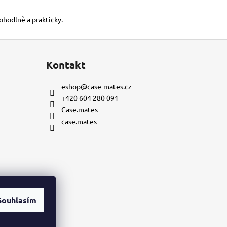
pohodlně a prakticky.
Kontakt
eshop
@
case-mates.cz
+420 604 280 091
Case.mates
case.mates
Souhlasím
mu