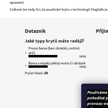
opravami.
Celkově lze tedy říci, že používání krytu s technologií MagSafe je
Z
á
Dotazník
Přijí
p
a
Jaké typy krytů máte raději?
t
Pouze barva (bez obrázků, motivů
í
atd.)
(60%)
Barva a nějaký pěkný motiv či obrázek
(40%)
Počet hlasů:
20
Používáme 
pohodlné p
provozu web