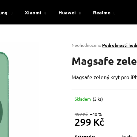
ung
Xiaomi
Huawei
Realme
Viv
Co potřebujete najít?
Průměrné
Neohodnoceno
Podrobnosti hod
hodnocení
produktu
Magsafe zele
HLEDAT
je
0,0
z
Magsafe zelený kryt pro iP
5
Doporučujeme
hvězdiček.
Skladem
(2 ks)
499 Kč
–40 %
299 Kč
Měrná
cena:
Kategorie
:
Apple