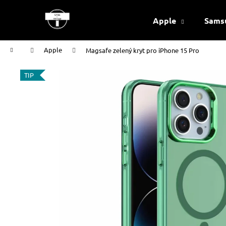
K
Přejít
na
o
Apple
Sams
obsah
Zpět
Zpět
š
do
do
í
Domů
Apple
Magsafe zelený kryt pro iPhone 15 Pro
k
obchodu
obchodu
TIP