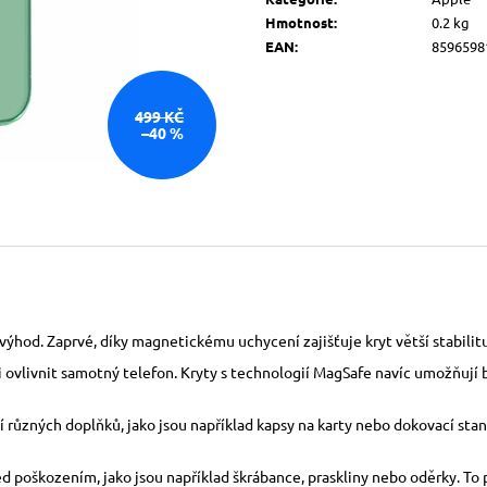
Hmotnost
:
0.2 kg
EAN
:
8596598
499 KČ
–40 %
ýhod. Zaprvé, díky magnetickému uchycení zajišťuje kryt větší stabilitu 
ti ovlivnit samotný telefon. Kryty s technologií MagSafe navíc umožňují 
různých doplňků, jako jsou například kapsy na karty nebo dokovací stani
řed poškozením, jako jsou například škrábance, praskliny nebo oděrky. T