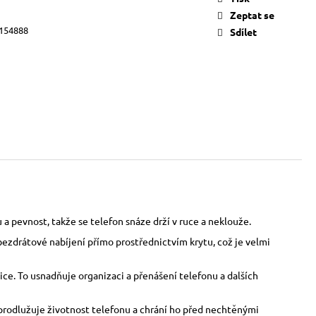
Zeptat se
154888
Sdílet
a pevnost, takže se telefon snáze drží v ruce a neklouže.
bezdrátové nabíjení přímo prostřednictvím krytu, což je velmi
ce. To usnadňuje organizaci a přenášení telefonu a dalších
o prodlužuje životnost telefonu a chrání ho před nechtěnými