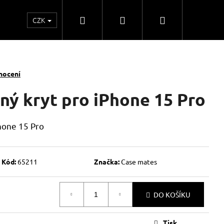
Hledat
Přihlášení
Nákupní
CZK
o
Kontakty
Obchodní spolupráce
Obchodní
košík
nocení
ný kryt pro iPhone 15 Pro
hone 15 Pro
Kód:
65211
Značka:
Case mates
DO KOŠÍKU
Tisk