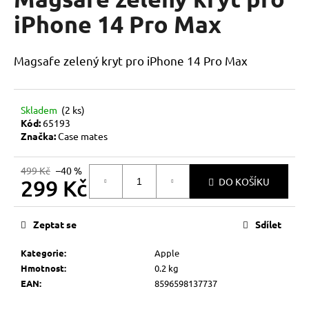
je
a
0,0
iPhone 14 Pro Max
z
j
5
í
hvězdiček.
Magsafe zelený kryt pro iPhone 14 Pro Max
t
?
Skladem
(2 ks)
Kód:
65193
Značka:
Case mates
HLEDAT
499 Kč
–40 %
299 Kč
DO KOŠÍKU
Měrná
D
cena:
Zeptat se
Sdílet
o
p
Kategorie
:
Apple
o
Hmotnost
:
0.2 kg
r
EAN
:
8596598137737
u