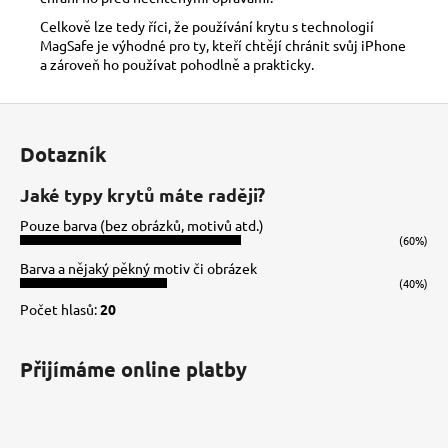
Celkově lze tedy říci, že používání krytu s technologií
MagSafe je výhodné pro ty, kteří chtějí chránit svůj iPhone
a zároveň ho používat pohodlně a prakticky.
Z
á
Dotazník
p
a
Jaké typy krytů máte raději?
t
Pouze barva (bez obrázků, motivů atd.)
í
(60%)
Barva a nějaký pěkný motiv či obrázek
(40%)
Počet hlasů:
20
Přijímáme online platby