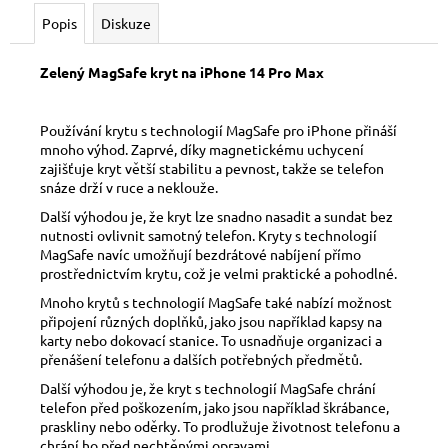
č
u
Popis
Diskuze
j
e
Zelený MagSafe kryt na iPhone 14 Pro Max
m
e
Používání krytu s technologií MagSafe pro iPhone přináší
mnoho výhod. Zaprvé, díky magnetickému uchycení
zajišťuje kryt větší stabilitu a pevnost, takže se telefon
snáze drží v ruce a neklouže.
Další výhodou je, že kryt lze snadno nasadit a sundat bez
nutnosti ovlivnit samotný telefon. Kryty s technologií
MagSafe navíc umožňují bezdrátové nabíjení přímo
prostřednictvím krytu, což je velmi praktické a pohodlné.
Mnoho krytů s technologií MagSafe také nabízí možnost
připojení různých doplňků, jako jsou například kapsy na
karty nebo dokovací stanice. To usnadňuje organizaci a
přenášení telefonu a dalších potřebných předmětů.
Další výhodou je, že kryt s technologií MagSafe chrání
telefon před poškozením, jako jsou například škrábance,
praskliny nebo oděrky. To prodlužuje životnost telefonu a
chrání ho před nechtěnými opravami.