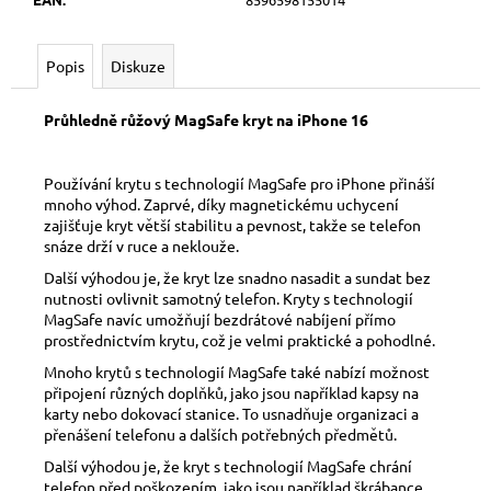
č
u
j
Popis
Diskuze
e
m
Průhledně růžový MagSafe kryt na iPhone 16
e
Používání krytu s technologií MagSafe pro iPhone přináší
mnoho výhod. Zaprvé, díky magnetickému uchycení
zajišťuje kryt větší stabilitu a pevnost, takže se telefon
snáze drží v ruce a neklouže.
Další výhodou je, že kryt lze snadno nasadit a sundat bez
nutnosti ovlivnit samotný telefon. Kryty s technologií
MagSafe navíc umožňují bezdrátové nabíjení přímo
prostřednictvím krytu, což je velmi praktické a pohodlné.
Mnoho krytů s technologií MagSafe také nabízí možnost
připojení různých doplňků, jako jsou například kapsy na
karty nebo dokovací stanice. To usnadňuje organizaci a
přenášení telefonu a dalších potřebných předmětů.
Další výhodou je, že kryt s technologií MagSafe chrání
telefon před poškozením, jako jsou například škrábance,