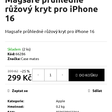
je
a
0,0
růžový kryt pro iPhone
z
j
16
5
í
hvězdiček.
t
Magsafe průhledně růžový kryt pro iPhone 16
?
Skladem
(2 ks)
Kód:
66286
HLEDAT
Značka:
Case mates
399 Kč
–25 %
299 Kč
DO KOŠÍKU
D
Měrná
o
cena:
p
Zeptat se
Sdílet
o
r
Kategorie
:
Apple
u
Hmotnost
:
0.2 kg
EAN
:
8596598155014