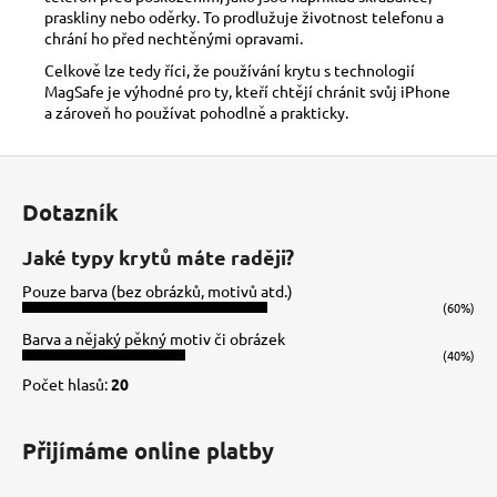
praskliny nebo oděrky. To prodlužuje životnost telefonu a
chrání ho před nechtěnými opravami.
Celkově lze tedy říci, že používání krytu s technologií
MagSafe je výhodné pro ty, kteří chtějí chránit svůj iPhone
a zároveň ho používat pohodlně a prakticky.
Z
á
Dotazník
p
a
Jaké typy krytů máte raději?
t
Pouze barva (bez obrázků, motivů atd.)
í
(60%)
Barva a nějaký pěkný motiv či obrázek
(40%)
Počet hlasů:
20
Přijímáme online platby