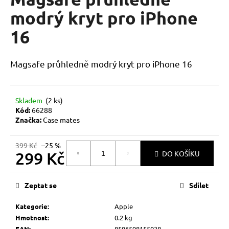
je
a
0,0
modrý kryt pro iPhone
z
j
16
5
í
hvězdiček.
t
Magsafe průhledně modrý kryt pro iPhone 16
?
Skladem
(2 ks)
Kód:
66288
HLEDAT
Značka:
Case mates
399 Kč
–25 %
299 Kč
DO KOŠÍKU
D
Měrná
o
cena:
p
Zeptat se
Sdílet
o
r
Kategorie
:
Apple
u
Hmotnost
:
0.2 kg
EAN
:
8596598155038