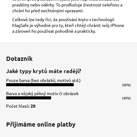
praskliny nebo oděrky. To prodlužuje životnost telefonu a
chrání ho před nechtěnými opravami.
Celkově lze tedy říci, že používání krytu s technologií
MagSafe je výhodné pro ty, kteří chtějí chránit svůj iPhone
a zároveň ho používat pohodlně a prakticky.
Z
á
Dotazník
p
a
Jaké typy krytů máte raději?
t
Pouze barva (bez obrázků, motivů atd.)
í
(60%)
Barva a nějaký pěkný motiv či obrázek
(40%)
Počet hlasů:
20
Přijímáme online platby