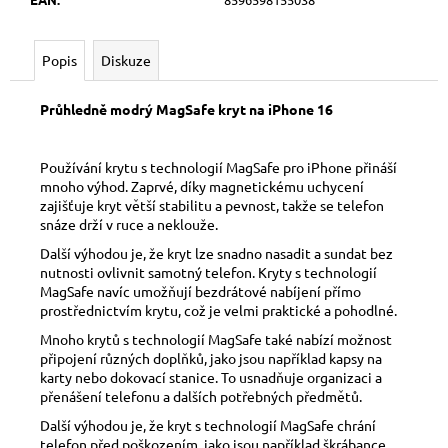
č
u
j
Popis
Diskuze
e
m
Průhledně modrý MagSafe kryt na iPhone 16
e
Používání krytu s technologií MagSafe pro iPhone přináší
mnoho výhod. Zaprvé, díky magnetickému uchycení
zajišťuje kryt větší stabilitu a pevnost, takže se telefon
snáze drží v ruce a neklouže.
Další výhodou je, že kryt lze snadno nasadit a sundat bez
nutnosti ovlivnit samotný telefon. Kryty s technologií
MagSafe navíc umožňují bezdrátové nabíjení přímo
prostřednictvím krytu, což je velmi praktické a pohodlné.
Mnoho krytů s technologií MagSafe také nabízí možnost
připojení různých doplňků, jako jsou například kapsy na
karty nebo dokovací stanice. To usnadňuje organizaci a
přenášení telefonu a dalších potřebných předmětů.
Další výhodou je, že kryt s technologií MagSafe chrání
telefon před poškozením, jako jsou například škrábance,