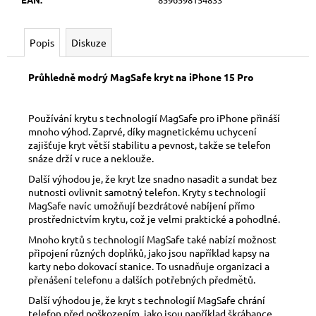
č
u
j
Popis
Diskuze
e
m
Průhledně modrý MagSafe kryt na iPhone 15 Pro
e
Používání krytu s technologií MagSafe pro iPhone přináší
mnoho výhod. Zaprvé, díky magnetickému uchycení
zajišťuje kryt větší stabilitu a pevnost, takže se telefon
snáze drží v ruce a neklouže.
Další výhodou je, že kryt lze snadno nasadit a sundat bez
nutnosti ovlivnit samotný telefon. Kryty s technologií
MagSafe navíc umožňují bezdrátové nabíjení přímo
prostřednictvím krytu, což je velmi praktické a pohodlné.
Mnoho krytů s technologií MagSafe také nabízí možnost
připojení různých doplňků, jako jsou například kapsy na
karty nebo dokovací stanice. To usnadňuje organizaci a
přenášení telefonu a dalších potřebných předmětů.
Další výhodou je, že kryt s technologií MagSafe chrání
telefon před poškozením, jako jsou například škrábance,