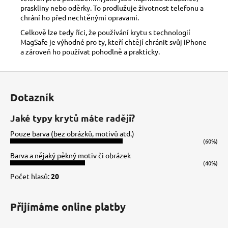
praskliny nebo oděrky. To prodlužuje životnost telefonu a
chrání ho před nechtěnými opravami.
Celkově lze tedy říci, že používání krytu s technologií
MagSafe je výhodné pro ty, kteří chtějí chránit svůj iPhone
a zároveň ho používat pohodlně a prakticky.
Z
á
Dotazník
p
a
Jaké typy krytů máte raději?
t
Pouze barva (bez obrázků, motivů atd.)
í
(60%)
Barva a nějaký pěkný motiv či obrázek
(40%)
Počet hlasů:
20
Přijímáme online platby