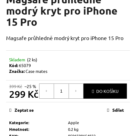
je
a
0,0
modrý kryt pro iPhone
z
j
15 Pro
5
í
hvězdiček.
t
Magsafe průhledně modrý kryt pro iPhone 15 Pro
?
Skladem
(2 ks)
Kód:
65079
HLEDAT
Značka:
Case mates
399 Kč
–25 %
299 Kč
DO KOŠÍKU
D
Měrná
o
cena:
p
Zeptat se
Sdílet
o
r
Kategorie
:
Apple
u
Hmotnost
:
0.2 kg
EAN
:
8596598154833