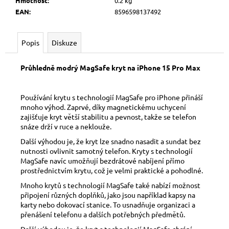
č
Hmotnost
:
0.2 kg
u
EAN
:
8596598137492
j
e
Popis
Diskuze
m
e
Průhledně modrý MagSafe kryt na iPhone 15 Pro Max
Používání krytu s technologií MagSafe pro iPhone přináší
mnoho výhod. Zaprvé, díky magnetickému uchycení
zajišťuje kryt větší stabilitu a pevnost, takže se telefon
snáze drží v ruce a neklouže.
Další výhodou je, že kryt lze snadno nasadit a sundat bez
nutnosti ovlivnit samotný telefon. Kryty s technologií
MagSafe navíc umožňují bezdrátové nabíjení přímo
prostřednictvím krytu, což je velmi praktické a pohodlné.
Mnoho krytů s technologií MagSafe také nabízí možnost
připojení různých doplňků, jako jsou například kapsy na
karty nebo dokovací stanice. To usnadňuje organizaci a
přenášení telefonu a dalších potřebných předmětů.
Další výhodou je, že kryt s technologií MagSafe chrání