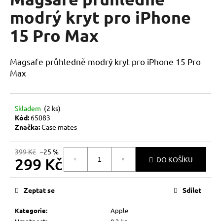
je
a
0,0
modrý kryt pro iPhone
z
j
15 Pro Max
5
í
hvězdiček.
t
Magsafe průhledně modrý kryt pro iPhone 15 Pro
?
Max
Skladem
(2 ks)
HLEDAT
Kód:
65083
Značka:
Case mates
399 Kč
–25 %
D
299 Kč
DO KOŠÍKU
o
Měrná
p
cena:
o
Zeptat se
Sdílet
r
u
Kategorie
:
Apple