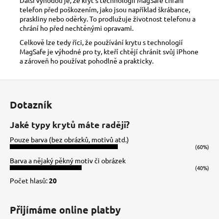
telefon před poškozením, jako jsou například škrábance,
praskliny nebo oděrky. To prodlužuje životnost telefonu a
chrání ho před nechtěnými opravami.
Celkově lze tedy říci, že používání krytu s technologií
MagSafe je výhodné pro ty, kteří chtějí chránit svůj iPhone
a zároveň ho používat pohodlně a prakticky.
Z
á
Dotazník
p
a
Jaké typy krytů máte raději?
t
Pouze barva (bez obrázků, motivů atd.)
í
(60%)
Barva a nějaký pěkný motiv či obrázek
(40%)
Počet hlasů:
20
Přijímáme online platby