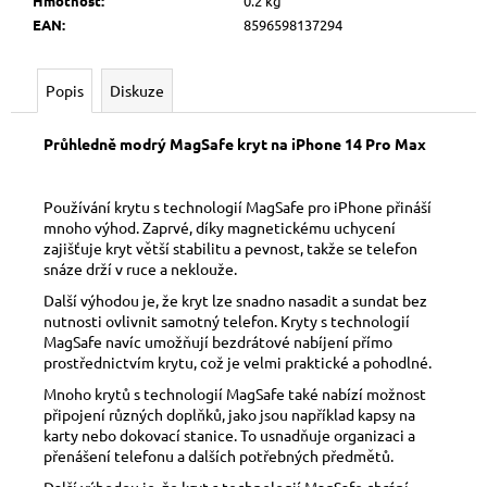
č
Hmotnost
:
0.2 kg
u
EAN
:
8596598137294
j
e
Popis
Diskuze
m
e
Průhledně modrý MagSafe kryt na iPhone 14 Pro Max
Používání krytu s technologií MagSafe pro iPhone přináší
mnoho výhod. Zaprvé, díky magnetickému uchycení
zajišťuje kryt větší stabilitu a pevnost, takže se telefon
snáze drží v ruce a neklouže.
Další výhodou je, že kryt lze snadno nasadit a sundat bez
nutnosti ovlivnit samotný telefon. Kryty s technologií
MagSafe navíc umožňují bezdrátové nabíjení přímo
prostřednictvím krytu, což je velmi praktické a pohodlné.
Mnoho krytů s technologií MagSafe také nabízí možnost
připojení různých doplňků, jako jsou například kapsy na
karty nebo dokovací stanice. To usnadňuje organizaci a
přenášení telefonu a dalších potřebných předmětů.
Další výhodou je, že kryt s technologií MagSafe chrání