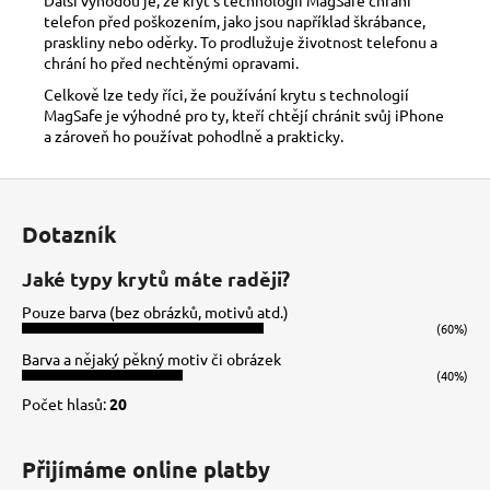
telefon před poškozením, jako jsou například škrábance,
praskliny nebo oděrky. To prodlužuje životnost telefonu a
chrání ho před nechtěnými opravami.
Celkově lze tedy říci, že používání krytu s technologií
MagSafe je výhodné pro ty, kteří chtějí chránit svůj iPhone
a zároveň ho používat pohodlně a prakticky.
Z
á
Dotazník
p
a
Jaké typy krytů máte raději?
t
Pouze barva (bez obrázků, motivů atd.)
í
(60%)
Barva a nějaký pěkný motiv či obrázek
(40%)
Počet hlasů:
20
Přijímáme online platby