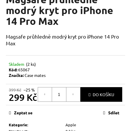
je
a
0,0
modrý kryt pro iPhone
z
j
14 Pro Max
5
í
hvězdiček.
t
Magsafe průhledně modrý kryt pro iPhone 14 Pro
?
Max
Skladem
(2 ks)
HLEDAT
Kód:
65067
Značka:
Case mates
399 Kč
–25 %
D
299 Kč
DO KOŠÍKU
o
Měrná
p
cena:
o
Zeptat se
Sdílet
r
u
Kategorie
:
Apple