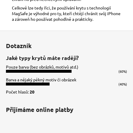
Celkově lze tedy říci, že používání krytu s technologií
MagSafe je výhodné pro ty, kteří chtějí chránit svůj iPhone
a zároveň ho používat pohodlně a prakticky.
Z
á
Dotazník
p
a
Jaké typy krytů máte raději?
t
Pouze barva (bez obrázků, motivů atd.)
í
(60%)
Barva a nějaký pěkný motiv či obrázek
(40%)
Počet hlasů:
20
Přijímáme online platby