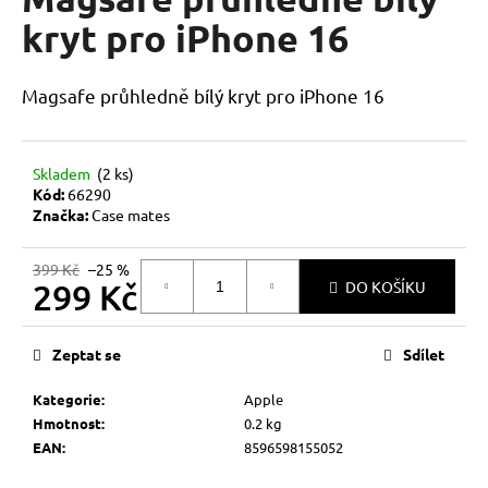
je
a
0,0
kryt pro iPhone 16
z
j
5
í
hvězdiček.
Magsafe průhledně bílý kryt pro iPhone 16
t
?
Skladem
(2 ks)
Kód:
66290
Značka:
Case mates
HLEDAT
399 Kč
–25 %
299 Kč
DO KOŠÍKU
Měrná
D
cena:
Zeptat se
Sdílet
o
p
Kategorie
:
Apple
o
Hmotnost
:
0.2 kg
r
EAN
:
8596598155052
u