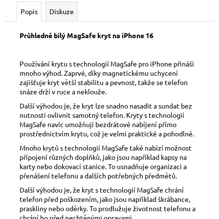
č
u
Popis
Diskuze
j
e
Průhledně bílý MagSafe kryt na iPhone 16
m
e
Používání krytu s technologií MagSafe pro iPhone přináší
mnoho výhod. Zaprvé, díky magnetickému uchycení
zajišťuje kryt větší stabilitu a pevnost, takže se telefon
snáze drží v ruce a neklouže.
Další výhodou je, že kryt lze snadno nasadit a sundat bez
nutnosti ovlivnit samotný telefon. Kryty s technologií
MagSafe navíc umožňují bezdrátové nabíjení přímo
prostřednictvím krytu, což je velmi praktické a pohodlné.
Mnoho krytů s technologií MagSafe také nabízí možnost
připojení různých doplňků, jako jsou například kapsy na
karty nebo dokovací stanice. To usnadňuje organizaci a
přenášení telefonu a dalších potřebných předmětů.
Další výhodou je, že kryt s technologií MagSafe chrání
telefon před poškozením, jako jsou například škrábance,
praskliny nebo oděrky. To prodlužuje životnost telefonu a
chrání ho před nechtěnými opravami.