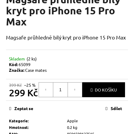
je
a
0,0
kryt pro iPhone 15 Pro
z
j
Max
5
í
hvězdiček.
t
Magsafe průhledně bílý kryt pro iPhone 15 Pro Max
?
Skladem
(2 ks)
Kód:
65099
HLEDAT
Značka:
Case mates
399 Kč
–25 %
299 Kč
DO KOŠÍKU
D
Měrná
o
cena:
p
Zeptat se
Sdílet
o
r
Kategorie
:
Apple
u
Hmotnost
:
0.2 kg
EAN
:
8596598137515