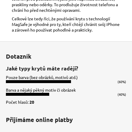
praskliny nebo oděrky. To prodlužuje životnost telefonu a
chrání ho před nechtěnými opravami.
Celkově lze tedy říci, že používání krytu s technologií
MagSafe je výhodné pro ty, kteří chtějí chránit svůj iPhone
a zároveň ho používat pohodlně a prakticky.
Z
á
Dotazník
p
a
Jaké typy krytů máte raději?
t
Pouze barva (bez obrázků, motivů atd.)
í
(60%)
Barva a nějaký pěkný motiv či obrázek
(40%)
Počet hlasů:
20
Přijímáme online platby