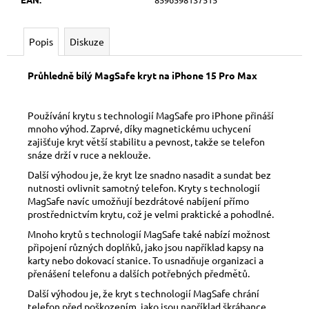
č
u
j
Popis
Diskuze
e
m
Průhledně bílý MagSafe kryt na iPhone 15 Pro Max
e
Používání krytu s technologií MagSafe pro iPhone přináší
mnoho výhod. Zaprvé, díky magnetickému uchycení
zajišťuje kryt větší stabilitu a pevnost, takže se telefon
snáze drží v ruce a neklouže.
Další výhodou je, že kryt lze snadno nasadit a sundat bez
nutnosti ovlivnit samotný telefon. Kryty s technologií
MagSafe navíc umožňují bezdrátové nabíjení přímo
prostřednictvím krytu, což je velmi praktické a pohodlné.
Mnoho krytů s technologií MagSafe také nabízí možnost
připojení různých doplňků, jako jsou například kapsy na
karty nebo dokovací stanice. To usnadňuje organizaci a
přenášení telefonu a dalších potřebných předmětů.
Další výhodou je, že kryt s technologií MagSafe chrání
telefon před poškozením, jako jsou například škrábance,