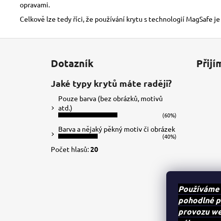
opravami.
Celkově lze tedy říci, že používání krytu s technologií MagSafe je
Z
á
Dotazník
Přijí
p
a
Jaké typy krytů máte raději?
t
Pouze barva (bez obrázků, motivů
í
atd.)
(60%)
Barva a nějaký pěkný motiv či obrázek
(40%)
Počet hlasů:
20
Používáme 
pohodlné p
provozu web