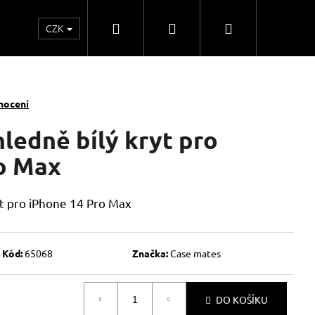
Hledat
Přihlášení
Nákupní
CZK
o
Kontakty
Obchodní spolupráce
Obchodní
košík
nocení
ledně bílý kryt pro
o Max
t pro iPhone 14 Pro Max
Kód:
65068
Značka:
Case mates
DO KOŠÍKU