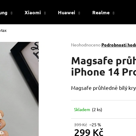
ung
Xiaomi
Huawei
Realme
Viv
 Max
Co potřebujete najít?
Průměrné
Neohodnoceno
Podrobnosti hod
hodnocení
produktu
Magsafe průh
HLEDAT
je
0,0
iPhone 14 Pr
z
5
Doporučujeme
hvězdiček.
Magsafe průhledně bílý kry
Skladem
(2 ks)
399 Kč
–25 %
299 Kč