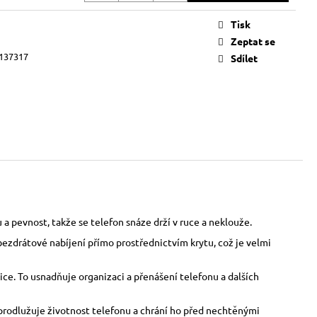
Tisk
Zeptat se
137317
Sdílet
a pevnost, takže se telefon snáze drží v ruce a neklouže.
bezdrátové nabíjení přímo prostřednictvím krytu, což je velmi
ce. To usnadňuje organizaci a přenášení telefonu a dalších
o prodlužuje životnost telefonu a chrání ho před nechtěnými