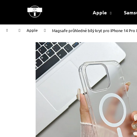
K
Přejít
na
o
Apple
Sams
obsah
Zpět
Zpět
š
do
do
í
Domů
Apple
Magsafe průhledně bílý kryt pro iPhone 14 Pro
k
obchodu
obchodu