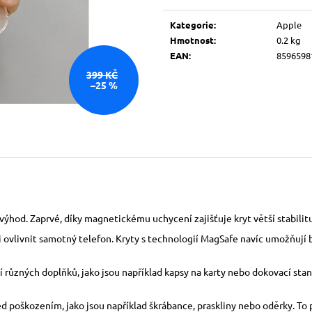
Měrná
cena:
Kategorie
:
Apple
Hmotnost
:
0.2 kg
EAN
:
8596598
399 KČ
–25 %
ýhod. Zaprvé, díky magnetickému uchycení zajišťuje kryt větší stabilitu 
ti ovlivnit samotný telefon. Kryty s technologií MagSafe navíc umožňují 
různých doplňků, jako jsou například kapsy na karty nebo dokovací stani
řed poškozením, jako jsou například škrábance, praskliny nebo oděrky. T