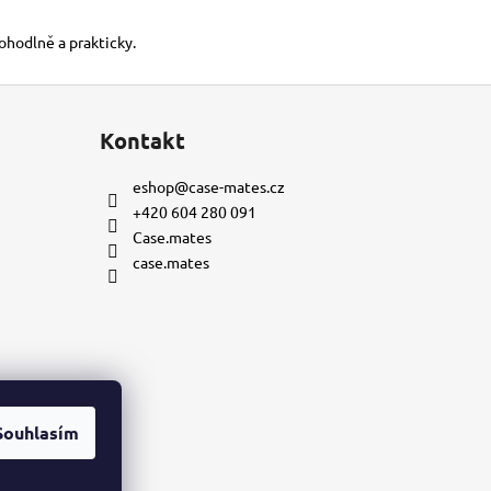
pohodlně a prakticky.
Kontakt
eshop
@
case-mates.cz
+420 604 280 091
Case.mates
case.mates
Souhlasím
mu