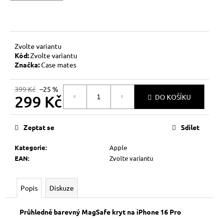
č
u
j
e
m
Zvolte variantu
e
Kód:
Zvolte variantu
Značka:
Case mates
399 Kč
–25 %
299 Kč
DO KOŠÍKU
Měrná
cena:
Zeptat se
Sdílet
Kategorie
:
Apple
EAN
:
Zvolte variantu
Popis
Diskuze
Průhledně barevný MagSafe kryt na iPhone 16 Pro