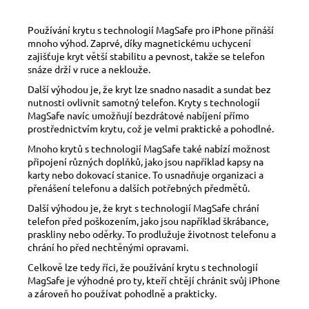
Používání krytu s technologií MagSafe pro iPhone přináší
mnoho výhod. Zaprvé, díky magnetickému uchycení
zajišťuje kryt větší stabilitu a pevnost, takže se telefon
snáze drží v ruce a neklouže.
Další výhodou je, že kryt lze snadno nasadit a sundat bez
nutnosti ovlivnit samotný telefon. Kryty s technologií
MagSafe navíc umožňují bezdrátové nabíjení přímo
prostřednictvím krytu, což je velmi praktické a pohodlné.
Mnoho krytů s technologií MagSafe také nabízí možnost
připojení různých doplňků, jako jsou například kapsy na
karty nebo dokovací stanice. To usnadňuje organizaci a
přenášení telefonu a dalších potřebných předmětů.
Další výhodou je, že kryt s technologií MagSafe chrání
telefon před poškozením, jako jsou například škrábance,
praskliny nebo oděrky. To prodlužuje životnost telefonu a
chrání ho před nechtěnými opravami.
Celkově lze tedy říci, že používání krytu s technologií
MagSafe je výhodné pro ty, kteří chtějí chránit svůj iPhone
a zároveň ho používat pohodlně a prakticky.