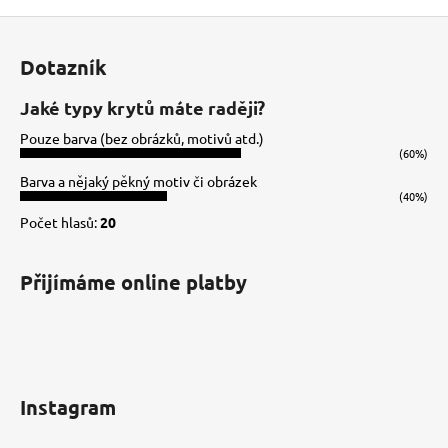
Z
á
Dotazník
p
a
Jaké typy krytů máte raději?
t
Pouze barva (bez obrázků, motivů atd.)
í
(60%)
Barva a nějaký pěkný motiv či obrázek
(40%)
Počet hlasů:
20
Přijímáme online platby
Instagram