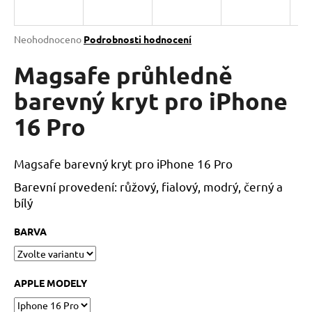
a
j
Průměrné
Neohodnoceno
Podrobnosti hodnocení
í
hodnocení
produktu
Magsafe průhledně
t
je
?
0,0
barevný kryt pro iPhone
z
16 Pro
5
hvězdiček.
HLEDAT
Magsafe barevný kryt pro iPhone 16 Pro
Barevní provedení: růžový, fialový, modrý, černý a
bílý
D
BARVA
o
p
o
r
APPLE MODELY
u