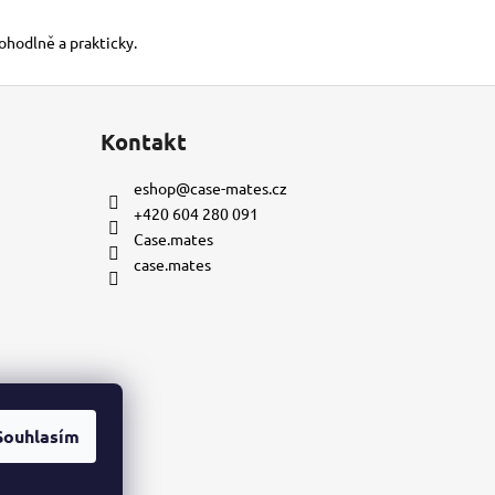
pohodlně a prakticky.
Kontakt
eshop
@
case-mates.cz
+420 604 280 091
Case.mates
case.mates
Souhlasím
mu