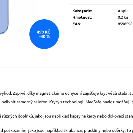
Měrná
cena:
Kategorie
:
Apple
Hmotnost
:
0.2 kg
EAN
:
8596598
499 KČ
–40 %
ýhod. Zaprvé, díky magnetickému uchycení zajišťuje kryt větší stabilitu 
ti ovlivnit samotný telefon. Kryty s technologií MagSafe navíc umožňují 
různých doplňků, jako jsou například kapsy na karty nebo dokovací stani
řed poškozením, jako jsou například škrábance, praskliny nebo oděrky. T