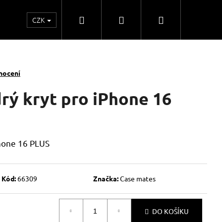
Hledat
Přihlášení
Nákupní
CZK
o
Kontakty
Obchodní spolupráce
Obchodní
košík
nocení
ý kryt pro iPhone 16
hone 16 PLUS
Kód:
66309
Značka:
Case mates
DO KOŠÍKU