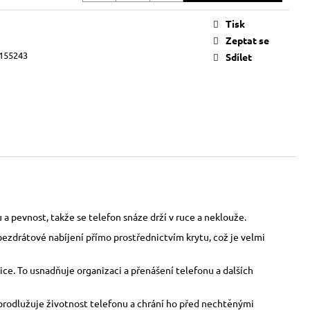
Tisk
Zeptat se
155243
Sdílet
a pevnost, takže se telefon snáze drží v ruce a neklouže.
bezdrátové nabíjení přímo prostřednictvím krytu, což je velmi
ce. To usnadňuje organizaci a přenášení telefonu a dalších
o prodlužuje životnost telefonu a chrání ho před nechtěnými