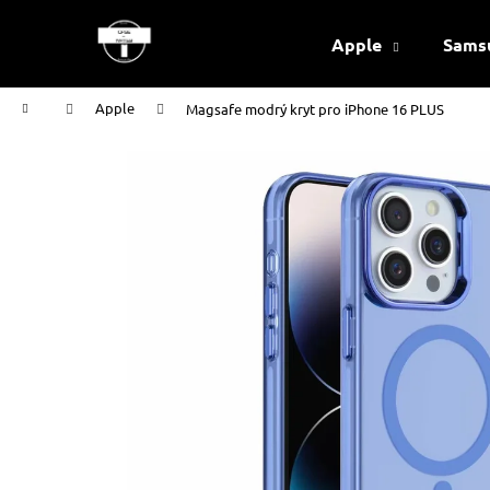
K
Přejít
na
o
Apple
Sams
obsah
Zpět
Zpět
š
do
do
í
Domů
Apple
Magsafe modrý kryt pro iPhone 16 PLUS
k
obchodu
obchodu