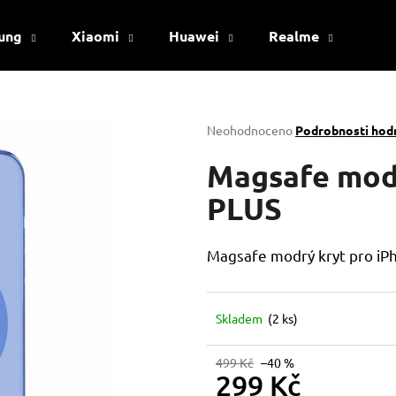
ung
Xiaomi
Huawei
Realme
Viv
Co potřebujete najít?
Průměrné
Neohodnoceno
Podrobnosti hod
hodnocení
produktu
Magsafe modr
HLEDAT
je
0,0
PLUS
z
5
Doporučujeme
hvězdiček.
Magsafe modrý kryt pro iP
Skladem
(2 ks)
499 Kč
–40 %
299 Kč