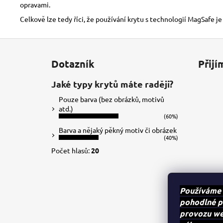
opravami.
Celkově lze tedy říci, že používání krytu s technologií MagSafe je
Z
á
Dotazník
Přijí
p
a
Jaké typy krytů máte raději?
t
Pouze barva (bez obrázků, motivů
í
atd.)
(60%)
Barva a nějaký pěkný motiv či obrázek
(40%)
Počet hlasů:
20
Používáme 
pohodlné p
provozu web