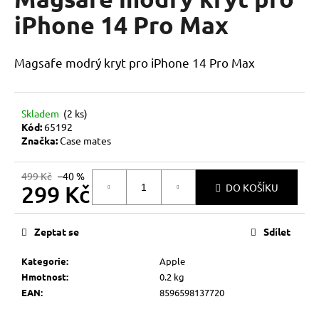
je
a
0,0
iPhone 14 Pro Max
z
j
5
í
hvězdiček.
Magsafe modrý kryt pro iPhone 14 Pro Max
t
?
Skladem
(2 ks)
Kód:
65192
Značka:
Case mates
HLEDAT
499 Kč
–40 %
299 Kč
DO KOŠÍKU
Měrná
D
cena:
Zeptat se
Sdílet
o
p
Kategorie
:
Apple
o
Hmotnost
:
0.2 kg
r
EAN
:
8596598137720
u