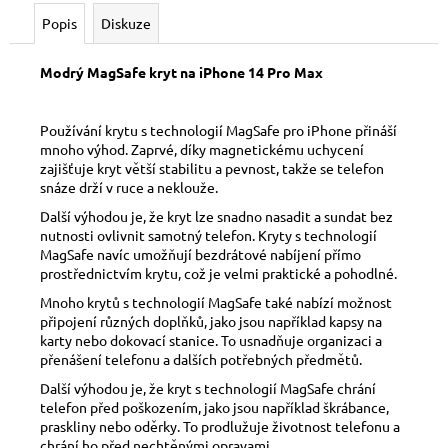
č
u
Popis
Diskuze
j
e
Modrý MagSafe kryt na iPhone 14 Pro Max
m
e
Používání krytu s technologií MagSafe pro iPhone přináší
mnoho výhod. Zaprvé, díky magnetickému uchycení
zajišťuje kryt větší stabilitu a pevnost, takže se telefon
snáze drží v ruce a neklouže.
Další výhodou je, že kryt lze snadno nasadit a sundat bez
nutnosti ovlivnit samotný telefon. Kryty s technologií
MagSafe navíc umožňují bezdrátové nabíjení přímo
prostřednictvím krytu, což je velmi praktické a pohodlné.
Mnoho krytů s technologií MagSafe také nabízí možnost
připojení různých doplňků, jako jsou například kapsy na
karty nebo dokovací stanice. To usnadňuje organizaci a
přenášení telefonu a dalších potřebných předmětů.
Další výhodou je, že kryt s technologií MagSafe chrání
telefon před poškozením, jako jsou například škrábance,
praskliny nebo oděrky. To prodlužuje životnost telefonu a
chrání ho před nechtěnými opravami.