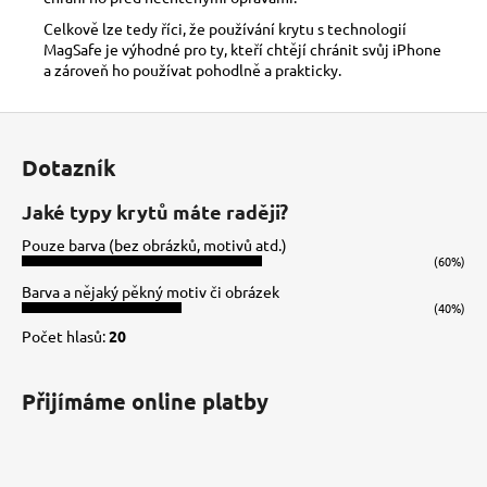
Celkově lze tedy říci, že používání krytu s technologií
MagSafe je výhodné pro ty, kteří chtějí chránit svůj iPhone
a zároveň ho používat pohodlně a prakticky.
Z
á
Dotazník
p
a
Jaké typy krytů máte raději?
t
Pouze barva (bez obrázků, motivů atd.)
í
(60%)
Barva a nějaký pěkný motiv či obrázek
(40%)
Počet hlasů:
20
Přijímáme online platby