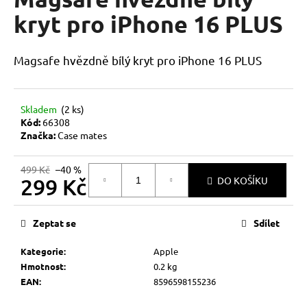
je
a
0,0
kryt pro iPhone 16 PLUS
z
j
5
í
hvězdiček.
Magsafe hvězdně bílý kryt pro iPhone 16 PLUS
t
?
Skladem
(2 ks)
Kód:
66308
Značka:
Case mates
HLEDAT
499 Kč
–40 %
299 Kč
DO KOŠÍKU
Měrná
D
cena:
Zeptat se
Sdílet
o
p
Kategorie
:
Apple
o
Hmotnost
:
0.2 kg
r
EAN
:
8596598155236
u