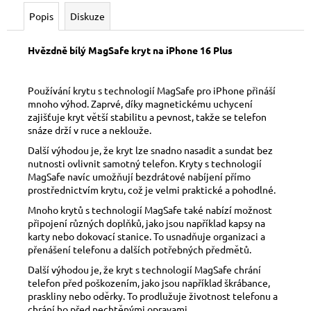
č
u
Popis
Diskuze
j
e
Hvězdně bílý MagSafe kryt na iPhone 16 Plus
m
e
Používání krytu s technologií MagSafe pro iPhone přináší
mnoho výhod. Zaprvé, díky magnetickému uchycení
zajišťuje kryt větší stabilitu a pevnost, takže se telefon
snáze drží v ruce a neklouže.
Další výhodou je, že kryt lze snadno nasadit a sundat bez
nutnosti ovlivnit samotný telefon. Kryty s technologií
MagSafe navíc umožňují bezdrátové nabíjení přímo
prostřednictvím krytu, což je velmi praktické a pohodlné.
Mnoho krytů s technologií MagSafe také nabízí možnost
připojení různých doplňků, jako jsou například kapsy na
karty nebo dokovací stanice. To usnadňuje organizaci a
přenášení telefonu a dalších potřebných předmětů.
Další výhodou je, že kryt s technologií MagSafe chrání
telefon před poškozením, jako jsou například škrábance,
praskliny nebo oděrky. To prodlužuje životnost telefonu a
chrání ho před nechtěnými opravami.