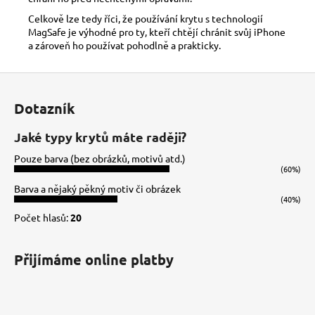
Celkově lze tedy říci, že používání krytu s technologií
MagSafe je výhodné pro ty, kteří chtějí chránit svůj iPhone
a zároveň ho používat pohodlně a prakticky.
Z
á
Dotazník
p
a
Jaké typy krytů máte raději?
t
Pouze barva (bez obrázků, motivů atd.)
í
(60%)
Barva a nějaký pěkný motiv či obrázek
(40%)
Počet hlasů:
20
Přijímáme online platby