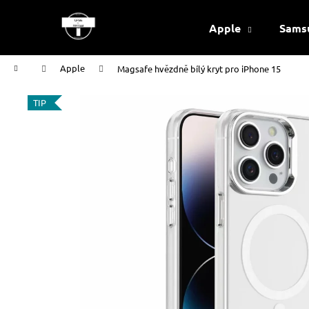
K
Přejít
na
o
Apple
Sams
obsah
Zpět
Zpět
š
do
do
í
Domů
Apple
Magsafe hvězdně bílý kryt pro iPhone 15
k
obchodu
obchodu
TIP