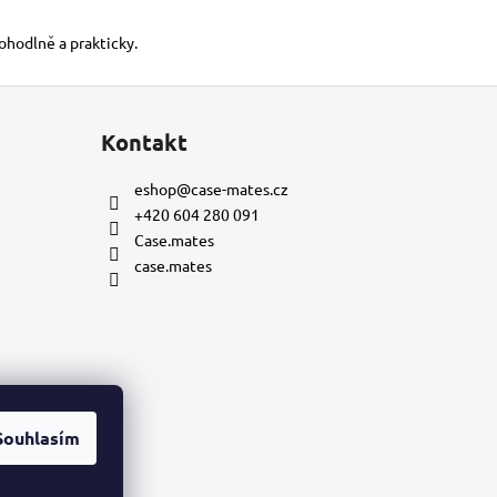
pohodlně a prakticky.
Kontakt
eshop
@
case-mates.cz
+420 604 280 091
Case.mates
case.mates
Souhlasím
mu