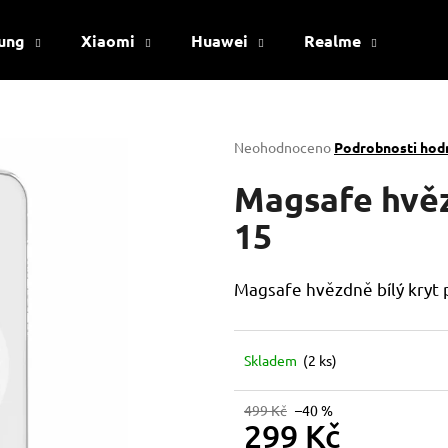
ung
Xiaomi
Huawei
Realme
Viv
Co potřebujete najít?
Průměrné
Neohodnoceno
Podrobnosti hod
hodnocení
produktu
Magsafe hvěz
HLEDAT
je
0,0
15
z
5
Doporučujeme
hvězdiček.
Magsafe hvězdně bílý kryt 
Skladem
(2 ks)
499 Kč
–40 %
299 Kč