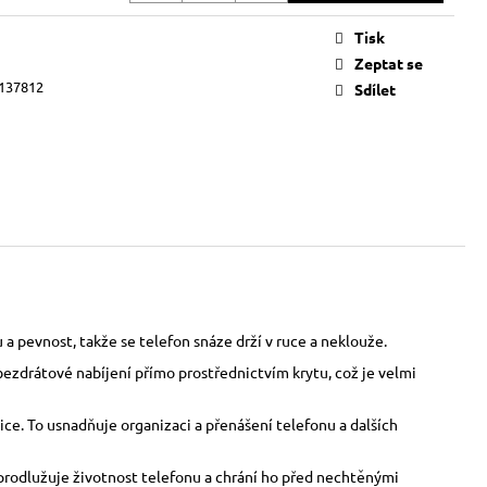
Tisk
Zeptat se
137812
Sdílet
a pevnost, takže se telefon snáze drží v ruce a neklouže.
bezdrátové nabíjení přímo prostřednictvím krytu, což je velmi
ce. To usnadňuje organizaci a přenášení telefonu a dalších
o prodlužuje životnost telefonu a chrání ho před nechtěnými