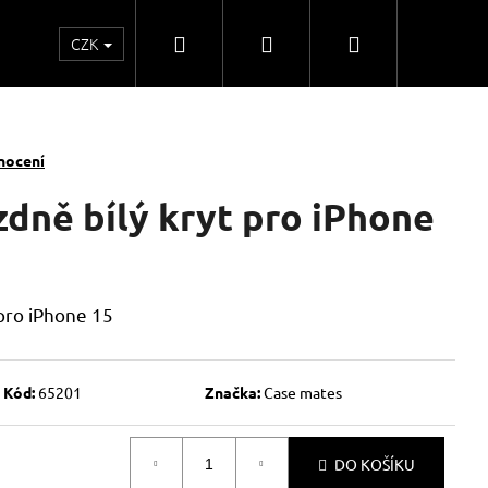
Hledat
Přihlášení
Nákupní
CZK
o
Kontakty
Obchodní spolupráce
Obchodní
košík
nocení
dně bílý kryt pro iPhone
pro iPhone 15
Kód:
65201
Značka:
Case mates
DO KOŠÍKU