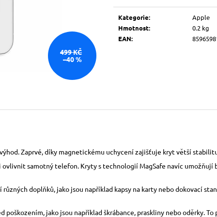
Měrná
cena:
Kategorie
:
Apple
Hmotnost
:
0.2 kg
EAN
:
8596598
499 KČ
–40 %
ýhod. Zaprvé, díky magnetickému uchycení zajišťuje kryt větší stabilitu 
ti ovlivnit samotný telefon. Kryty s technologií MagSafe navíc umožňují 
různých doplňků, jako jsou například kapsy na karty nebo dokovací stani
řed poškozením, jako jsou například škrábance, praskliny nebo oděrky. T