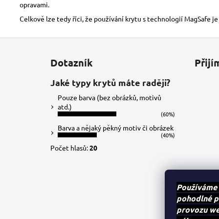
opravami.
Celkově lze tedy říci, že používání krytu s technologií MagSafe je
Z
á
Dotazník
Přijí
p
a
Jaké typy krytů máte raději?
t
Pouze barva (bez obrázků, motivů
í
atd.)
(60%)
Barva a nějaký pěkný motiv či obrázek
(40%)
Počet hlasů:
20
Používáme 
pohodlné p
provozu web