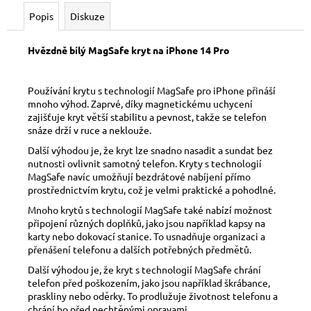
č
u
Popis
Diskuze
j
e
Hvězdně bílý MagSafe kryt na iPhone 14 Pro
m
e
Používání krytu s technologií MagSafe pro iPhone přináší
mnoho výhod. Zaprvé, díky magnetickému uchycení
zajišťuje kryt větší stabilitu a pevnost, takže se telefon
snáze drží v ruce a neklouže.
Další výhodou je, že kryt lze snadno nasadit a sundat bez
nutnosti ovlivnit samotný telefon. Kryty s technologií
MagSafe navíc umožňují bezdrátové nabíjení přímo
prostřednictvím krytu, což je velmi praktické a pohodlné.
Mnoho krytů s technologií MagSafe také nabízí možnost
připojení různých doplňků, jako jsou například kapsy na
karty nebo dokovací stanice. To usnadňuje organizaci a
přenášení telefonu a dalších potřebných předmětů.
Další výhodou je, že kryt s technologií MagSafe chrání
telefon před poškozením, jako jsou například škrábance,
praskliny nebo oděrky. To prodlužuje životnost telefonu a
chrání ho před nechtěnými opravami.