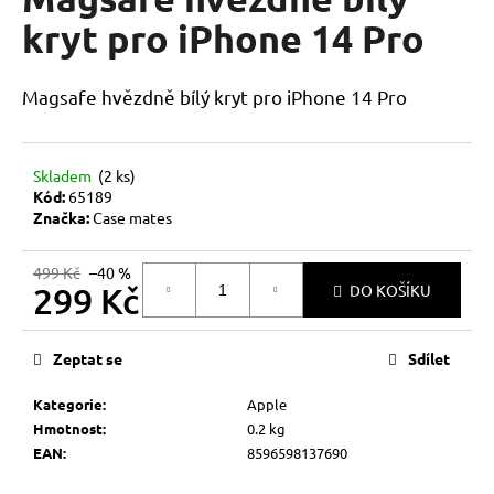
je
a
0,0
kryt pro iPhone 14 Pro
z
j
5
í
hvězdiček.
Magsafe hvězdně bílý kryt pro iPhone 14 Pro
t
?
Skladem
(2 ks)
Kód:
65189
Značka:
Case mates
HLEDAT
499 Kč
–40 %
299 Kč
DO KOŠÍKU
Měrná
D
cena:
Zeptat se
Sdílet
o
p
Kategorie
:
Apple
o
Hmotnost
:
0.2 kg
r
EAN
:
8596598137690
u