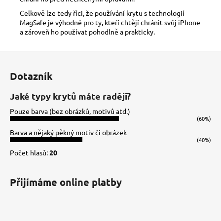
Celkově lze tedy říci, že používání krytu s technologií
MagSafe je výhodné pro ty, kteří chtějí chránit svůj iPhone
a zároveň ho používat pohodlně a prakticky.
Z
á
Dotazník
p
a
Jaké typy krytů máte raději?
t
Pouze barva (bez obrázků, motivů atd.)
í
(60%)
Barva a nějaký pěkný motiv či obrázek
(40%)
Počet hlasů:
20
Přijímáme online platby