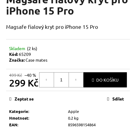
je
a
0,0
iPhone 15 Pro
z
j
5
í
hvězdiček.
Magsafe fialový kryt pro iPhone 15 Pro
t
?
Skladem
(2 ks)
Kód:
65209
Značka:
Case mates
HLEDAT
499 Kč
–40 %
299 Kč
DO KOŠÍKU
Měrná
D
cena:
Zeptat se
Sdílet
o
p
Kategorie
:
Apple
o
Hmotnost
:
0.2 kg
r
EAN
:
8596598154864
u