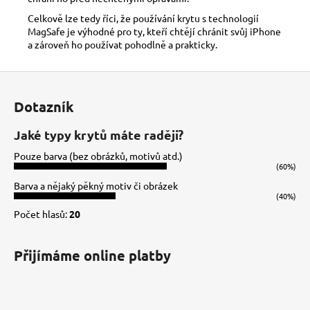
Celkově lze tedy říci, že používání krytu s technologií
MagSafe je výhodné pro ty, kteří chtějí chránit svůj iPhone
a zároveň ho používat pohodlně a prakticky.
Z
á
Dotazník
p
a
Jaké typy krytů máte raději?
t
Pouze barva (bez obrázků, motivů atd.)
í
(60%)
Barva a nějaký pěkný motiv či obrázek
(40%)
Počet hlasů:
20
Přijímáme online platby