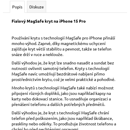
č
u
Popis
Diskuze
j
e
Fialový MagSafe kryt na iPhone 15 Pro
m
e
Používání krytu s technologií MagSafe pro iPhone přináší
mnoho výhod. Zaprvé, díky magnetickému uchycení
zajišťuje kryt větší stabilitu a pevnost, takže se telefon
snáze drží v ruce a neklouže.
Další výhodou je, že kryt lze snadno nasadit a sundat bez
nutnosti ovlivnit samotný telefon. Kryty s technologií
MagSafe navíc umožňují bezdrátové nabíjení přímo
prostřednictvím krytu, což je velmi praktické a pohodlné.
Mnoho krytů s technologií MagSafe také nabízí možnost
připojení různých doplňků, jako jsou například kapsy na
karty nebo dokovací stanice. To usnadňuje organizaci a
přenášení telefonu a dalších potřebných předmětů.
Další výhodou je, že kryt s technologií MagSafe chrání
telefon před poškozením, jako jsou například škrábance,
praskliny nebo oděrky. To prodlužuje životnost telefonu a
chrání ho před nechtěnými opravami.