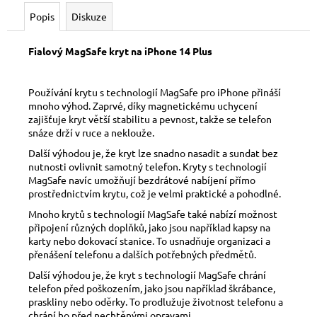
č
u
Popis
Diskuze
j
e
Fialový MagSafe kryt na iPhone 14 Plus
m
e
Používání krytu s technologií MagSafe pro iPhone přináší
mnoho výhod. Zaprvé, díky magnetickému uchycení
zajišťuje kryt větší stabilitu a pevnost, takže se telefon
snáze drží v ruce a neklouže.
Další výhodou je, že kryt lze snadno nasadit a sundat bez
nutnosti ovlivnit samotný telefon. Kryty s technologií
MagSafe navíc umožňují bezdrátové nabíjení přímo
prostřednictvím krytu, což je velmi praktické a pohodlné.
Mnoho krytů s technologií MagSafe také nabízí možnost
připojení různých doplňků, jako jsou například kapsy na
karty nebo dokovací stanice. To usnadňuje organizaci a
přenášení telefonu a dalších potřebných předmětů.
Další výhodou je, že kryt s technologií MagSafe chrání
telefon před poškozením, jako jsou například škrábance,
praskliny nebo oděrky. To prodlužuje životnost telefonu a
chrání ho před nechtěnými opravami.