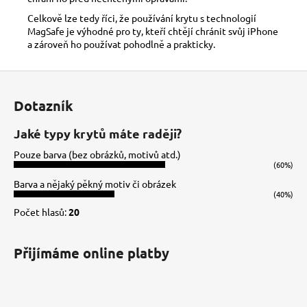
Celkově lze tedy říci, že používání krytu s technologií
MagSafe je výhodné pro ty, kteří chtějí chránit svůj iPhone
a zároveň ho používat pohodlně a prakticky.
Z
á
Dotazník
p
a
Jaké typy krytů máte raději?
t
Pouze barva (bez obrázků, motivů atd.)
í
(60%)
Barva a nějaký pěkný motiv či obrázek
(40%)
Počet hlasů:
20
Přijímáme online platby