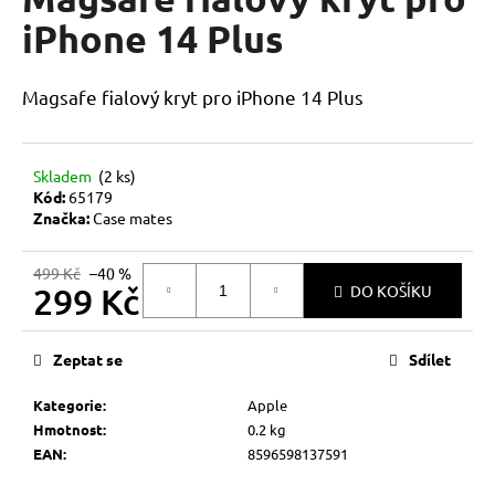
je
a
0,0
iPhone 14 Plus
z
j
5
í
hvězdiček.
Magsafe fialový kryt pro iPhone 14 Plus
t
?
Skladem
(2 ks)
Kód:
65179
Značka:
Case mates
HLEDAT
499 Kč
–40 %
299 Kč
DO KOŠÍKU
Měrná
D
cena:
Zeptat se
Sdílet
o
p
Kategorie
:
Apple
o
Hmotnost
:
0.2 kg
r
EAN
:
8596598137591
u