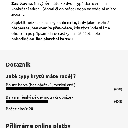
Zásilkovna
. Na výběr máte ze dvou typů doručení, na
konkrétní adresu (domů či do práce) nebo na výdejní místo
Z-point.
Zaplatit můžete klasicky na
dobírku
, tedy jakmile zboží
přeberete,
bankovním převodem
, kdy zboží odesíláme
obratem po připsání dané částky na náš účet, nebo
pohodlně
on-line platební kartou
.
Z
á
Dotazník
p
a
Jaké typy krytů máte raději?
t
Pouze barva (bez obrázků, motivů atd.)
í
(60%)
Barva a nějaký pěkný motiv či obrázek
(40%)
Počet hlasů:
20
Přijímáme online platby