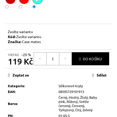
č
u
j
e
m
e
Zvolte variantu
Kód:
Zvolte variantu
Značka:
Case mates
149 Kč
–20 %
119 Kč
DO KOŠÍKU
Měrná
cena:
Zeptat se
Sdílet
Kategorie
:
Silikonové kryty
EAN
:
08595729101913
Černý, Modrý, Žlutý, Baby
pink, Růžový, Světle
Barva
:
červený, Červený,
Tyrkysový, Čirý, Zelený
PN
:
01-05-S