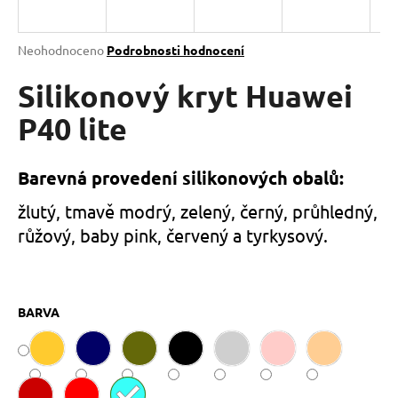
a
j
Průměrné
Neohodnoceno
Podrobnosti hodnocení
í
hodnocení
produktu
Silikonový kryt Huawei
t
je
?
0,0
P40 lite
z
5
hvězdiček.
Barevná provedení silikonových obalů:
HLEDAT
žlutý, tmavě modrý, zelený, černý, průhledný,
růžový, baby pink, červený a tyrkysový.
D
o
BARVA
p
o
r
u