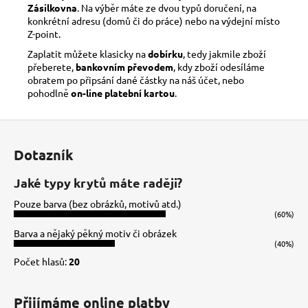
Zásilkovna
. Na výběr máte ze dvou typů doručení, na
konkrétní adresu (domů či do práce) nebo na výdejní místo
Z-point.
Zaplatit můžete klasicky na
dobírku
, tedy jakmile zboží
přeberete,
bankovním převodem
, kdy zboží odesíláme
obratem po připsání dané částky na náš účet, nebo
pohodlně
on-line platební kartou
.
Z
á
Dotazník
p
a
Jaké typy krytů máte raději?
t
Pouze barva (bez obrázků, motivů atd.)
í
(60%)
Barva a nějaký pěkný motiv či obrázek
(40%)
Počet hlasů:
20
Přijímáme online platby