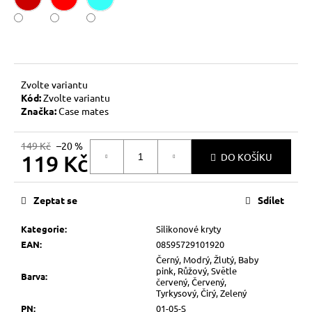
č
u
j
e
m
e
Zvolte variantu
Kód:
Zvolte variantu
Značka:
Case mates
149 Kč
–20 %
119 Kč
DO KOŠÍKU
Měrná
cena:
Zeptat se
Sdílet
Kategorie
:
Silikonové kryty
EAN
:
08595729101920
Černý, Modrý, Žlutý, Baby
pink, Růžový, Světle
Barva
:
červený, Červený,
Tyrkysový, Čirý, Zelený
PN
:
01-05-S