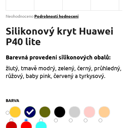
a
j
Průměrné
Neohodnoceno
Podrobnosti hodnocení
í
hodnocení
produktu
Silikonový kryt Huawei
t
je
?
0,0
P40 lite
z
5
hvězdiček.
Barevná provedení silikonových obalů:
HLEDAT
žlutý, tmavě modrý, zelený, černý, průhledný,
růžový, baby pink, červený a tyrkysový.
D
o
BARVA
p
o
r
u