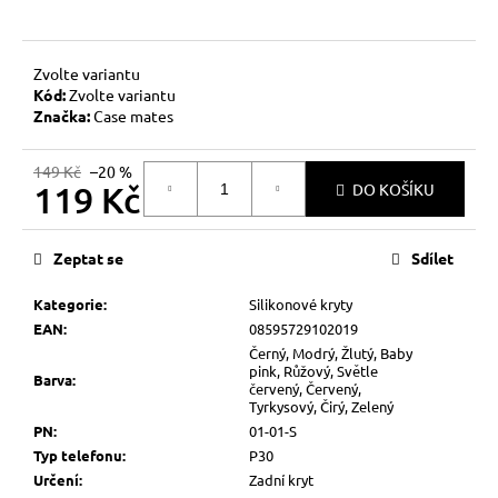
č
u
j
e
Zvolte variantu
Kód:
Zvolte variantu
m
Značka:
Case mates
e
149 Kč
–20 %
119 Kč
DO KOŠÍKU
Měrná
cena:
Zeptat se
Sdílet
Kategorie
:
Silikonové kryty
EAN
:
08595729102019
Černý, Modrý, Žlutý, Baby
pink, Růžový, Světle
Barva
:
červený, Červený,
Tyrkysový, Čirý, Zelený
PN
:
01-01-S
Typ telefonu
:
P30
Určení
:
Zadní kryt