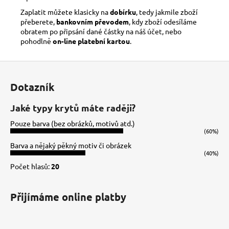
Zaplatit můžete klasicky na
dobírku
, tedy jakmile zboží
přeberete,
bankovním převodem
, kdy zboží odesíláme
obratem po připsání dané částky na náš účet, nebo
pohodlně
on-line platební kartou
.
Z
á
Dotazník
p
a
Jaké typy krytů máte raději?
t
Pouze barva (bez obrázků, motivů atd.)
í
(60%)
Barva a nějaký pěkný motiv či obrázek
(40%)
Počet hlasů:
20
Přijímáme online platby