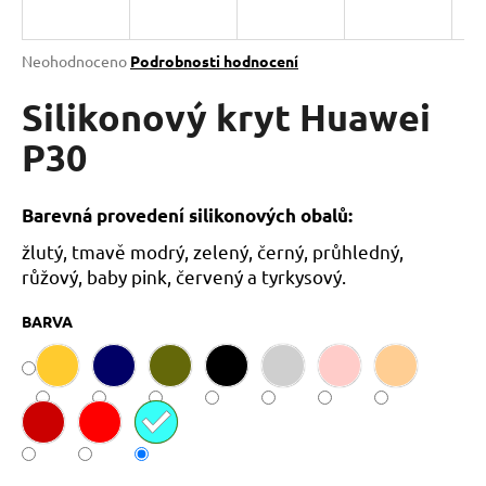
a
j
Průměrné
Neohodnoceno
Podrobnosti hodnocení
í
hodnocení
produktu
Silikonový kryt Huawei
t
je
?
0,0
P30
z
5
hvězdiček.
Barevná provedení silikonových obalů:
žlutý, tmavě modrý, zelený, černý, průhledný,
HLEDAT
růžový, baby pink, červený a tyrkysový.
BARVA
D
o
p
o
r
u