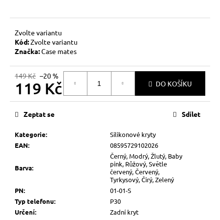
č
u
j
e
Zvolte variantu
Kód:
Zvolte variantu
m
Značka:
Case mates
e
149 Kč
–20 %
119 Kč
DO KOŠÍKU
Měrná
cena:
Zeptat se
Sdílet
Kategorie
:
Silikonové kryty
EAN
:
08595729102026
Černý, Modrý, Žlutý, Baby
pink, Růžový, Světle
Barva
:
červený, Červený,
Tyrkysový, Čirý, Zelený
PN
:
01-01-S
Typ telefonu
:
P30
Určení
:
Zadní kryt