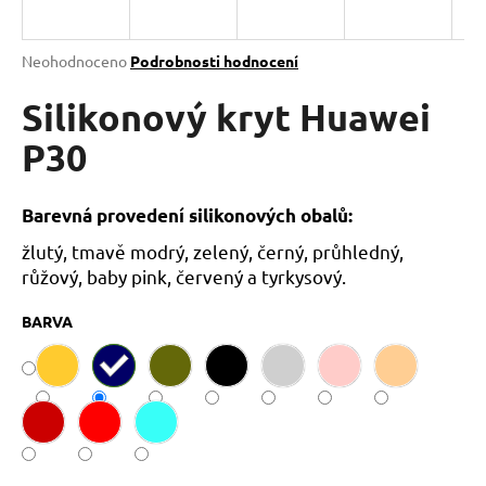
a
j
Průměrné
Neohodnoceno
Podrobnosti hodnocení
í
hodnocení
produktu
Silikonový kryt Huawei
t
je
?
0,0
P30
z
5
hvězdiček.
Barevná provedení silikonových obalů:
žlutý, tmavě modrý, zelený, černý, průhledný,
HLEDAT
růžový, baby pink, červený a tyrkysový.
BARVA
D
o
p
o
r
u