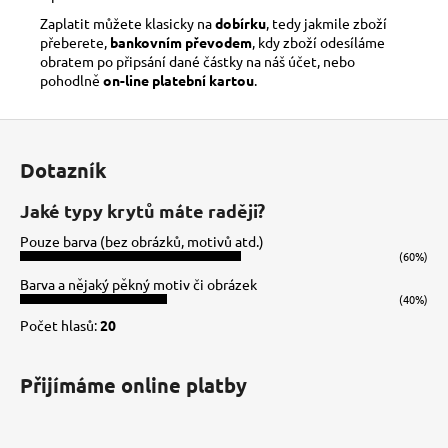
Zaplatit můžete klasicky na
dobírku
, tedy jakmile zboží
přeberete,
bankovním převodem
, kdy zboží odesíláme
obratem po připsání dané částky na náš účet, nebo
pohodlně
on-line platební kartou
.
Z
á
Dotazník
p
a
Jaké typy krytů máte raději?
t
Pouze barva (bez obrázků, motivů atd.)
í
(60%)
Barva a nějaký pěkný motiv či obrázek
(40%)
Počet hlasů:
20
Přijímáme online platby