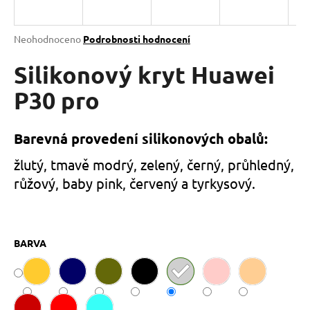
a
j
Průměrné
Neohodnoceno
Podrobnosti hodnocení
í
hodnocení
produktu
Silikonový kryt Huawei
t
je
?
0,0
P30 pro
z
5
hvězdiček.
Barevná provedení silikonových obalů:
HLEDAT
žlutý, tmavě modrý, zelený, černý, průhledný,
růžový, baby pink, červený a tyrkysový.
D
o
BARVA
p
o
r
u