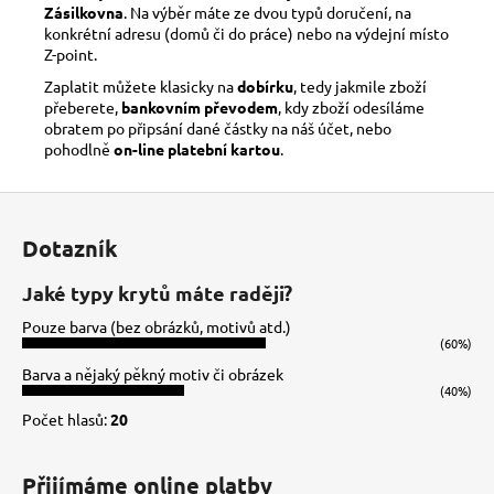
Zásilkovna
. Na výběr máte ze dvou typů doručení, na
konkrétní adresu (domů či do práce) nebo na výdejní místo
Z-point.
Zaplatit můžete klasicky na
dobírku
, tedy jakmile zboží
přeberete,
bankovním převodem
, kdy zboží odesíláme
obratem po připsání dané částky na náš účet, nebo
pohodlně
on-line platební kartou
.
Z
á
Dotazník
p
a
Jaké typy krytů máte raději?
t
Pouze barva (bez obrázků, motivů atd.)
í
(60%)
Barva a nějaký pěkný motiv či obrázek
(40%)
Počet hlasů:
20
Přijímáme online platby