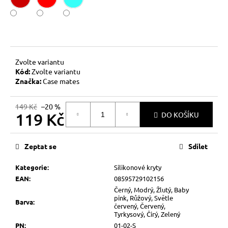
č
u
j
e
m
e
Zvolte variantu
Kód:
Zvolte variantu
Značka:
Case mates
149 Kč
–20 %
119 Kč
DO KOŠÍKU
Měrná
cena:
Zeptat se
Sdílet
Kategorie
:
Silikonové kryty
EAN
:
08595729102156
Černý, Modrý, Žlutý, Baby
pink, Růžový, Světle
Barva
:
červený, Červený,
Tyrkysový, Čirý, Zelený
PN
:
01-02-S