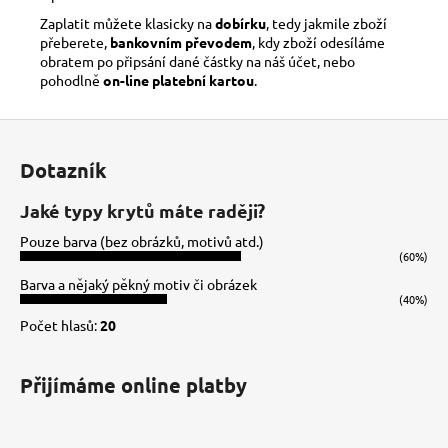
Zaplatit můžete klasicky na
dobírku
, tedy jakmile zboží
přeberete,
bankovním převodem
, kdy zboží odesíláme
obratem po připsání dané částky na náš účet, nebo
pohodlně
on-line platební kartou
.
Z
á
Dotazník
p
a
Jaké typy krytů máte raději?
t
Pouze barva (bez obrázků, motivů atd.)
í
(60%)
Barva a nějaký pěkný motiv či obrázek
(40%)
Počet hlasů:
20
Přijímáme online platby