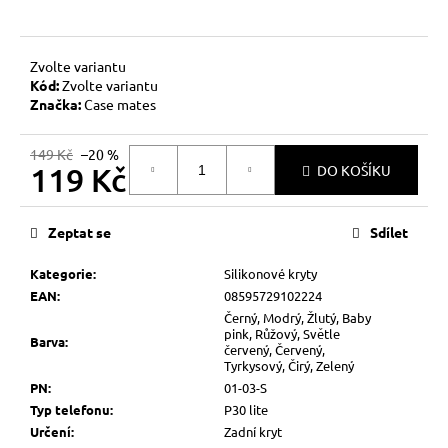
č
u
j
e
Zvolte variantu
Kód:
Zvolte variantu
m
Značka:
Case mates
e
149 Kč
–20 %
119 Kč
DO KOŠÍKU
Měrná
cena:
Zeptat se
Sdílet
Kategorie
:
Silikonové kryty
EAN
:
08595729102224
Černý, Modrý, Žlutý, Baby
pink, Růžový, Světle
Barva
:
červený, Červený,
Tyrkysový, Čirý, Zelený
PN
:
01-03-S
Typ telefonu
:
P30 lite
Určení
:
Zadní kryt