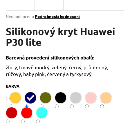
a
j
Průměrné
Neohodnoceno
Podrobnosti hodnocení
í
hodnocení
produktu
Silikonový kryt Huawei
t
je
?
0,0
P30 lite
z
5
hvězdiček.
Barevná provedení silikonových obalů:
žlutý, tmavě modrý, zelený, černý, průhledný,
HLEDAT
růžový, baby pink, červený a tyrkysový.
BARVA
D
o
p
o
r
u