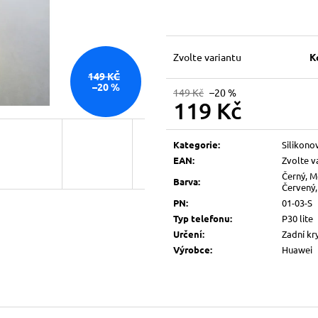
Zvolte variantu
K
149 KČ
–20 %
149 Kč
–20 %
119 Kč
Měrná
cena:
Kategorie
:
Silikono
EAN
:
Zvolte v
Černý, M
Barva
:
Červený,
PN
:
01-03-S
Typ telefonu
:
P30 lite
Určení
:
Zadní kr
Výrobce
:
Huawei