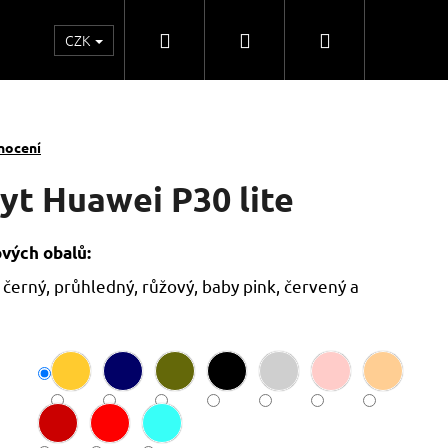
Hledat
Přihlášení
Nákupní
CZK
o
Kontakty
Obchodní spolupráce
Obchodní
košík
nocení
yt Huawei P30 lite
ových obalů:
 černý, průhledný, růžový, baby pink, červený a