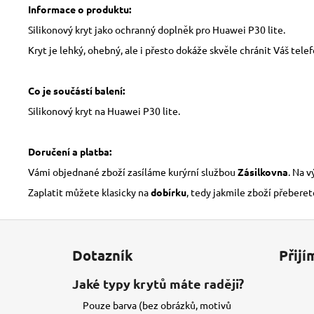
Informace o produktu:
Silikonový kryt jako ochranný doplněk pro Huawei P30 lite.
Kryt je lehký, ohebný, ale i přesto dokáže skvěle chránit Váš tele
Co je součástí balení:
Silikonový kryt na Huawei P30 lite.
Doručení a platba:
Vámi objednané zboží zasíláme kurýrní službou
Zásilkovna
. Na 
Zaplatit můžete klasicky na
dobírku
, tedy jakmile zboží přeberet
Z
á
Dotazník
Přijí
p
a
Jaké typy krytů máte raději?
t
Pouze barva (bez obrázků, motivů