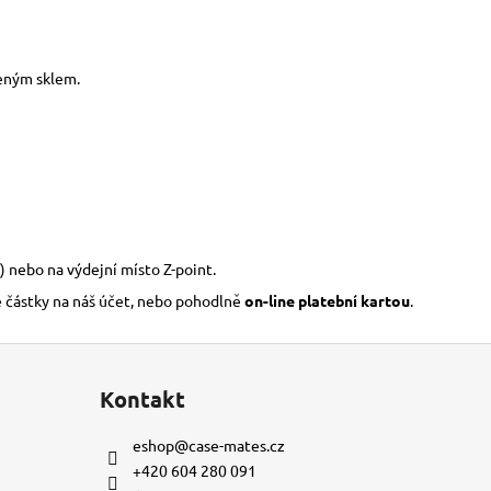
zeným sklem.
) nebo na výdejní místo Z-point.
é částky na náš účet, nebo pohodlně
on-line platební kartou
.
Kontakt
eshop
@
case-mates.cz
+420 604 280 091