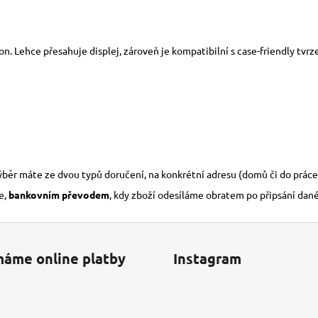
fon. Lehce přesahuje displej, zároveň je kompatibilní s case-friendly tvr
výběr máte ze dvou typů doručení, na konkrétní adresu (domů či do práce
e,
bankovním převodem
, kdy zboží odesíláme obratem po připsání dan
máme online platby
Instagram