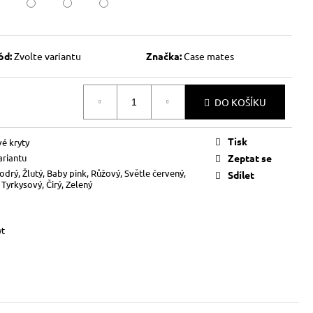
ód:
Zvolte variantu
Značka:
Case mates
DO KOŠÍKU
Tisk
vé kryty
ariantu
Zeptat se
odrý, Žlutý, Baby pink, Růžový, Světle červený,
Sdílet
 Tyrkysový, Čirý, Zelený
yt