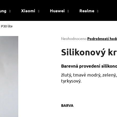
ung
Xiaomi
Huawei
Realme
Viv
 P30 lite
Co potřebujete najít?
Průměrné
Neohodnoceno
Podrobnosti hod
hodnocení
produktu
Silikonový kr
HLEDAT
je
0,0
z
Barevná provedení silikon
5
Doporučujeme
hvězdiček.
žlutý, tmavě modrý, zelený,
tyrkysový.
BARVA