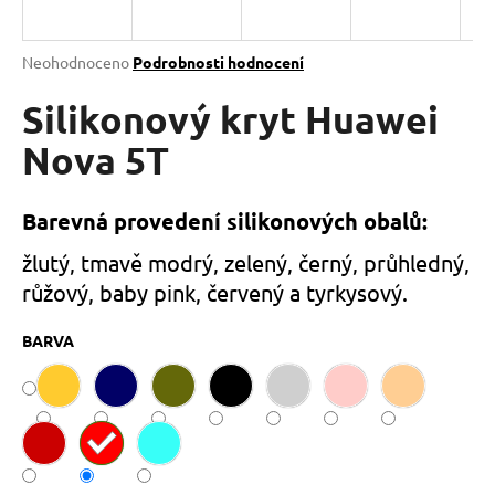
a
j
Průměrné
Neohodnoceno
Podrobnosti hodnocení
í
hodnocení
produktu
Silikonový kryt Huawei
t
je
?
0,0
Nova 5T
z
5
hvězdiček.
Barevná provedení silikonových obalů:
HLEDAT
žlutý, tmavě modrý, zelený, černý, průhledný,
růžový, baby pink, červený a tyrkysový.
BARVA
D
o
p
o
r
u