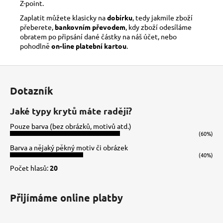
Z-point.
Zaplatit můžete klasicky na
dobírku
, tedy jakmile zboží
přeberete,
bankovním převodem
, kdy zboží odesíláme
obratem po připsání dané částky na náš účet, nebo
pohodlně
on-line platební kartou
.
Z
á
Dotazník
p
a
Jaké typy krytů máte raději?
t
Pouze barva (bez obrázků, motivů atd.)
í
(60%)
Barva a nějaký pěkný motiv či obrázek
(40%)
Počet hlasů:
20
Přijímáme online platby