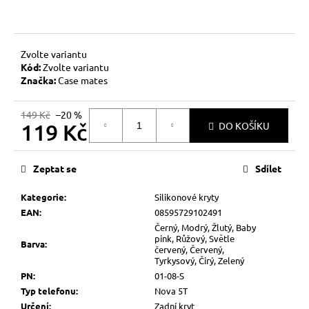
č
u
j
e
Zvolte variantu
m
Kód:
Zvolte variantu
e
Značka:
Case mates
149 Kč
–20 %
119 Kč
DO KOŠÍKU
Měrná
cena:
Zeptat se
Sdílet
Kategorie
:
Silikonové kryty
EAN
:
08595729102491
Černý, Modrý, Žlutý, Baby
pink, Růžový, Světle
Barva
:
červený, Červený,
Tyrkysový, Čirý, Zelený
PN
:
01-08-S
Typ telefonu
:
Nova 5T
Určení
:
Zadní kryt