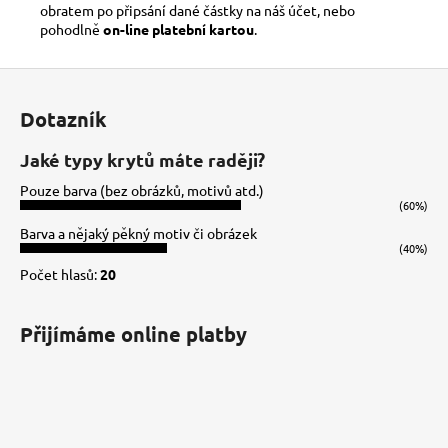
obratem po připsání dané částky na náš účet, nebo
pohodlně
on-line platební kartou
.
Z
á
Dotazník
p
a
Jaké typy krytů máte raději?
t
Pouze barva (bez obrázků, motivů atd.)
í
(60%)
Barva a nějaký pěkný motiv či obrázek
(40%)
Počet hlasů:
20
Přijímáme online platby