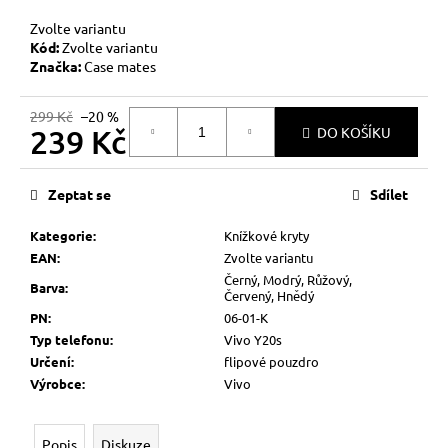
č
u
Zvolte variantu
j
Kód:
Zvolte variantu
e
Značka:
Case mates
m
e
299 Kč
–20 %
239 Kč
DO KOŠÍKU
Měrná
cena:
Zeptat se
Sdílet
Kategorie
:
Knížkové kryty
EAN
:
Zvolte variantu
Černý, Modrý, Růžový,
Barva
:
Červený, Hnědý
PN
:
06-01-K
Typ telefonu
:
Vivo Y20s
Určení
:
flipové pouzdro
Výrobce
:
Vivo
Popis
Diskuze