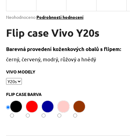
a
j
Průměrné
Neohodnoceno
Podrobnosti hodnocení
í
hodnocení
produktu
Flip case Vivo Y20s
t
je
?
0,0
z
Barevná provedení koženkových obalů s flipem:
5
hvězdiček.
černý, červený, modrý, růžový a hnědý
HLEDAT
VIVO MODELY
FLIP CASE BARVA
D
o
p
o
r
u