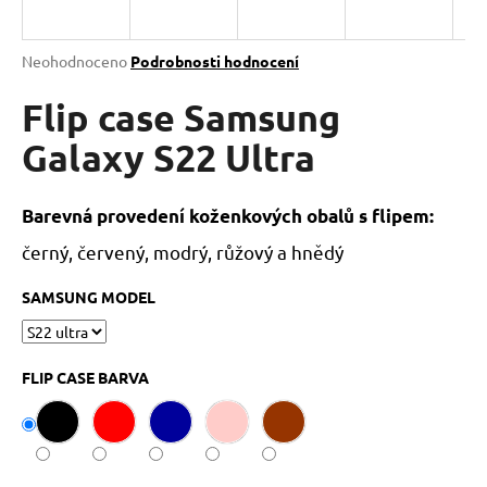
a
j
Průměrné
Neohodnoceno
Podrobnosti hodnocení
í
hodnocení
produktu
Flip case Samsung
t
je
?
0,0
Galaxy S22 Ultra
z
5
hvězdiček.
Barevná provedení koženkových obalů s flipem:
černý, červený, modrý, růžový a hnědý
HLEDAT
SAMSUNG MODEL
D
o
FLIP CASE BARVA
p
o
r
u