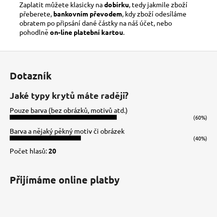
Zaplatit můžete klasicky na
dobírku
, tedy jakmile zboží
přeberete,
bankovním převodem
, kdy zboží odesíláme
obratem po připsání dané částky na náš účet, nebo
pohodlně
on-line platební kartou
.
Z
á
Dotazník
p
a
Jaké typy krytů máte raději?
t
Pouze barva (bez obrázků, motivů atd.)
í
(60%)
Barva a nějaký pěkný motiv či obrázek
(40%)
Počet hlasů:
20
Přijímáme online platby