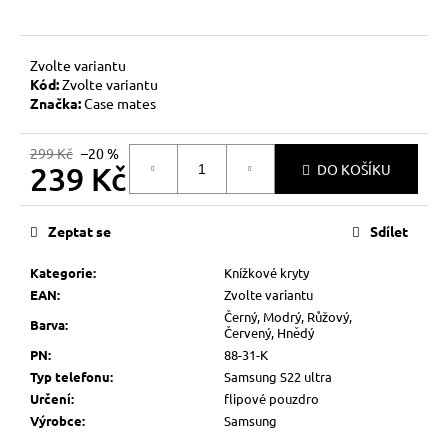
č
u
j
Zvolte variantu
e
Kód:
Zvolte variantu
m
Značka:
Case mates
e
299 Kč
–20 %
239 Kč
DO KOŠÍKU
Měrná
cena:
Zeptat se
Sdílet
Kategorie
:
Knížkové kryty
EAN
:
Zvolte variantu
Černý, Modrý, Růžový,
Barva
:
Červený, Hnědý
PN
:
88-31-K
Typ telefonu
:
Samsung S22 ultra
Určení
:
flipové pouzdro
Výrobce
:
Samsung