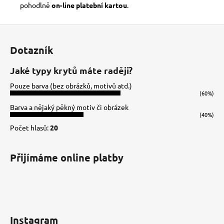
pohodlně
on-line platební kartou
.
Z
á
Dotazník
p
a
Jaké typy krytů máte raději?
t
Pouze barva (bez obrázků, motivů atd.)
í
(60%)
Barva a nějaký pěkný motiv či obrázek
(40%)
Počet hlasů:
20
Přijímáme online platby
Instagram