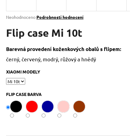
a
j
Průměrné
Neohodnoceno
Podrobnosti hodnocení
í
hodnocení
produktu
Flip case Mi 10t
t
je
?
0,0
z
Barevná provedení koženkových obalů s flipem:
5
hvězdiček.
černý, červený, modrý, růžový a hnědý
HLEDAT
XIAOMI MODELY
FLIP CASE BARVA
D
o
p
o
r
u