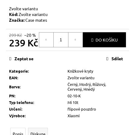
č
u
Zvolte variantu
j
Kód:
Zvolte variantu
e
Značka:
Case mates
m
e
299 Kč
–20 %
239 Kč
DO KOŠÍKU
Měrná
cena:
Zeptat se
Sdílet
Kategorie
:
Knížkové kryty
EAN
:
Zvolte variantu
Černý, Modrý, Růžový,
Barva
:
Červený, Hnědý
PN
:
02-10-K
Typ telefonu
:
Mi 10t
Určení
:
flipové pouzdro
Výrobce
:
Xiaomi
Popis
Diskuze