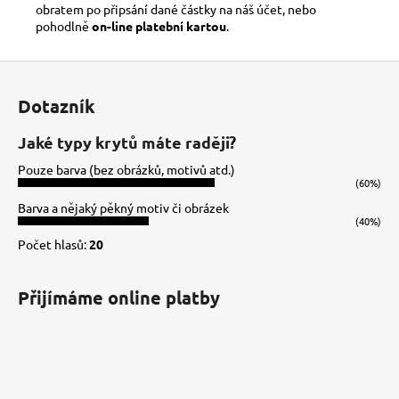
obratem po připsání dané částky na náš účet, nebo
pohodlně
on-line platební kartou
.
Z
á
Dotazník
p
a
Jaké typy krytů máte raději?
t
Pouze barva (bez obrázků, motivů atd.)
í
(60%)
Barva a nějaký pěkný motiv či obrázek
(40%)
Počet hlasů:
20
Přijímáme online platby