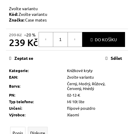
č
u
Zvolte variantu
j
Kód:
Zvolte variantu
e
Značka:
Case mates
m
e
299 Kč
–20 %
239 Kč
DO KOŠÍKU
Měrná
cena:
Zeptat se
Sdílet
Kategorie
:
Knížkové kryty
EAN
:
Zvolte variantu
Černý, Modrý, Růžový,
Barva
:
Červený, Hnědý
PN
:
02-12-K
Typ telefonu
:
Mi 10t lite
Určení
:
flipové pouzdro
Výrobce
:
Xiaomi
Popis
Diskuze