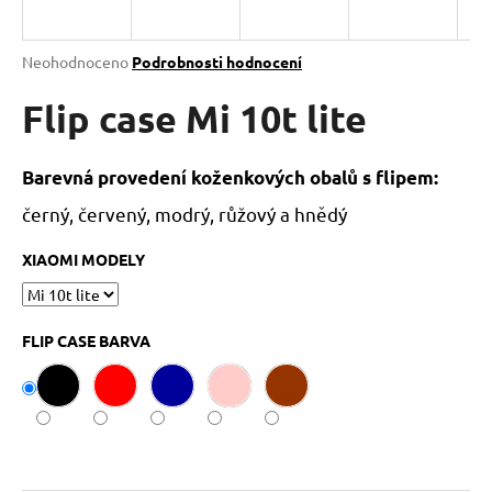
a
j
Průměrné
Neohodnoceno
Podrobnosti hodnocení
í
hodnocení
produktu
Flip case Mi 10t lite
t
je
?
0,0
z
Barevná provedení koženkových obalů s flipem:
5
hvězdiček.
černý, červený, modrý, růžový a hnědý
HLEDAT
XIAOMI MODELY
FLIP CASE BARVA
D
o
p
o
r
u