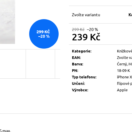
Zvolte variantu
K
299 Kč
–20 %
299 KČ
239 Kč
–20 %
Měrná
cena:
Kategorie
:
Knížkové
EAN
:
Zvolte v
Barva
:
Černý, M
PN
:
18-09-K
Typ telefonu
:
iPhone 
Určení
:
flipové 
Výrobce
:
Apple
S max.