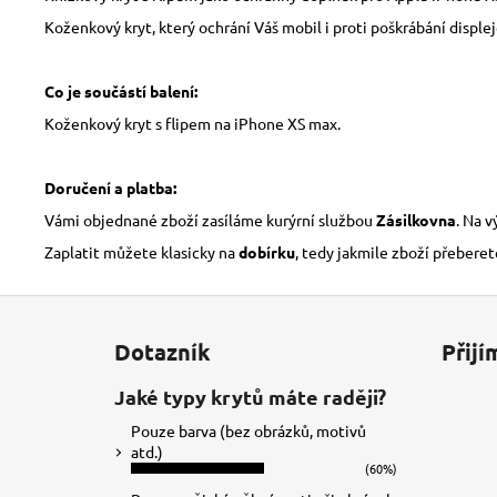
Koženkový kryt, který ochrání Váš mobil i proti poškrábání displeje
Co je součástí balení:
Koženkový kryt s flipem na iPhone XS max.
Doručení a platba:
Vámi objednané zboží zasíláme kurýrní službou
Zásilkovna
. Na 
Zaplatit můžete klasicky na
dobírku
, tedy jakmile zboží přeberet
Z
á
Dotazník
Přijí
p
a
Jaké typy krytů máte raději?
t
Pouze barva (bez obrázků, motivů
í
atd.)
(60%)