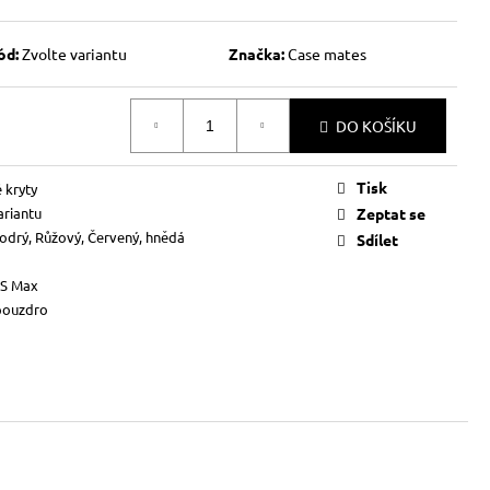
ód:
Zvolte variantu
Značka:
Case mates
DO KOŠÍKU
Tisk
 kryty
ariantu
Zeptat se
odrý, Růžový, Červený, hnědá
Sdílet
XS Max
pouzdro