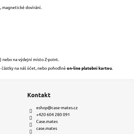
ek, magnetické dovírání.
) nebo na výdejní místo Z-point.
é částky na náš účet, nebo pohodlně
on-line platební kartou
.
Kontakt
eshop
@
case-mates.cz
+420 604 280 091
Case.mates
case.mates