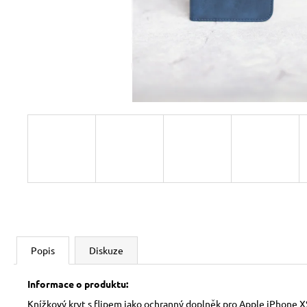
Popis
Diskuze
Informace o produktu:
Knížkový kryt s flipem jako ochranný doplněk pro Apple iPhone X