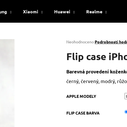
ung
Xiaomi
Huawei
Realme
Viv
Co potřebujete najít?
Průměrné
Neohodnoceno
Podrobnosti hod
hodnocení
produktu
Flip case iP
HLEDAT
je
0,0
z
Barevná provedení koženko
5
Doporučujeme
hvězdiček.
černý, červený, modrý, růž
APPLE MODELY
FLIP CASE BARVA