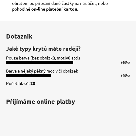
obratem po připsání dané částky na náš účet, nebo
pohodlně
on-line platební kartou
.
Z
á
Dotazník
p
a
Jaké typy krytů máte raději?
t
Pouze barva (bez obrázků, motivů atd.)
í
(60%)
Barva a nějaký pěkný motiv či obrázek
(40%)
Počet hlasů:
20
Přijímáme online platby