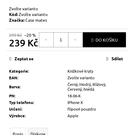
č
u
Zvolte variantu
j
Kód:
Zvolte variantu
e
Značka:
Case mates
m
e
299 Kč
–20 %
239 Kč
DO KOŠÍKU
Měrná
cena:
Zeptat se
Sdílet
Kategorie
:
Knížkové kryty
EAN
:
Zvolte variantu
Černý, Modrý, Růžový,
Barva
:
Červený, hnědá
PN
:
18-06-K
Typ telefonu
:
iPhone X
Určení
:
flipové pouzdro
Výrobce
:
Apple
Popis
Diskuze