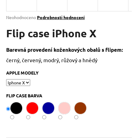
a
j
Průměrné
Neohodnoceno
Podrobnosti hodnocení
í
hodnocení
produktu
Flip case iPhone X
t
je
?
0,0
z
Barevná provedení koženkových obalů s flipem:
5
hvězdiček.
černý, červený, modrý, růžový a hnědý
HLEDAT
APPLE MODELY
FLIP CASE BARVA
D
o
p
o
r
u