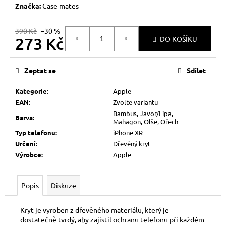
č
Značka:
Case mates
u
j
390 Kč
–30 %
e
273 Kč
DO KOŠÍKU
m
e
Měrná
cena:
Zeptat se
Sdílet
Kategorie
:
Apple
EAN
:
Zvolte variantu
Bambus, Javor/Lípa,
Barva
:
Mahagon, Olše, Ořech
Typ telefonu
:
iPhone XR
Určení
:
Dřevěný kryt
Výrobce
:
Apple
Popis
Diskuze
Kryt je vyroben z dřevěného materiálu, který je
dostatečně tvrdý, aby zajistil ochranu telefonu při každém