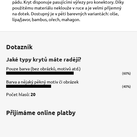
pádu. Kryt disponuje pasujícími výřezy pro konektory. Díky
použitému materiálu neklouže v ruce a je velmi příjemný
na dotek. Dostupný je v pěti barevných variantách: olše,
lípa/javor, bambus, ořech, mahagon.
Z
á
Dotazník
p
a
Jaké typy krytů máte raději?
t
Pouze barva (bez obrázků, motivů atd.)
í
(60%)
Barva a nějaký pěkný motiv či obrázek
(40%)
Počet hlasů:
20
Přijímáme online platby