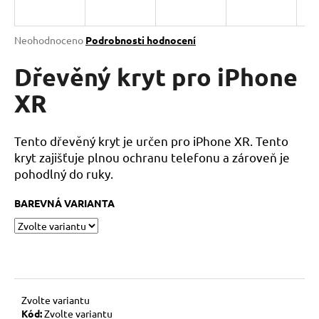
a
j
Průměrné
Neohodnoceno
Podrobnosti hodnocení
í
hodnocení
produktu
Dřevěný kryt pro iPhone
t
je
?
0,0
XR
z
5
hvězdiček.
Tento dřevěný kryt je určen pro iPhone XR. Tento
kryt zajišťuje plnou ochranu telefonu a zároveň je
HLEDAT
pohodlný do ruky.
BAREVNÁ VARIANTA
D
o
p
o
r
Zvolte variantu
u
Kód:
Zvolte variantu