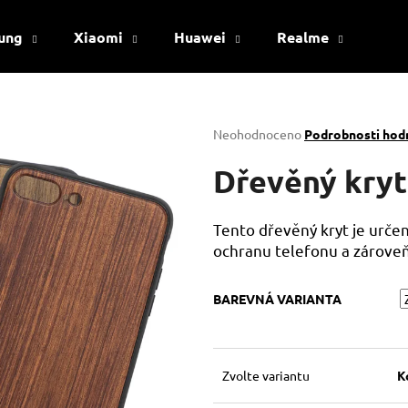
ung
Xiaomi
Huawei
Realme
Viv
Co potřebujete najít?
Průměrné
Neohodnoceno
Podrobnosti hod
hodnocení
produktu
Dřevěný kryt
HLEDAT
je
0,0
z
Tento dřevěný kryt je určen
5
Doporučujeme
ochranu telefonu a zároveň
hvězdiček.
BAREVNÁ VARIANTA
Zvolte variantu
K