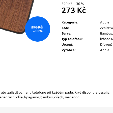
390 Kč
–30 %
273 Kč
Měrná
cena:
Kategorie
:
Apple
390 KČ
EAN
:
Zvolte v
–30 %
Barva
:
Bambus, 
Typ telefonu
:
iPhone 6
Určení
:
Dřevěný 
Výrobce
:
Apple
, aby zajistil ochranu telefonu při každém pádu. Kryt disponuje pasujíc
ariantách: olše, lípa/javor, bambus, ořech, mahagon.