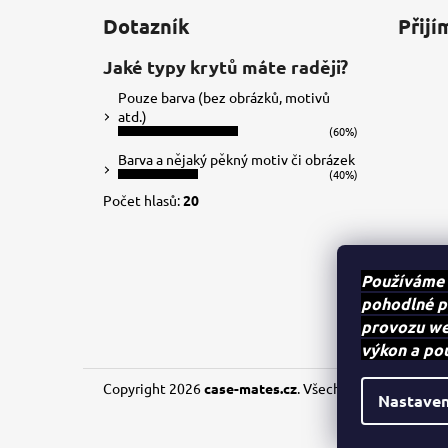
á
Dotazník
Přijí
p
a
Jaké typy krytů máte raději?
t
Pouze barva (bez obrázků, motivů
í
atd.)
(60%)
Barva a nějaký pěkný motiv či obrázek
(40%)
Počet hlasů:
20
Používáme 
pohodlné p
provozu web
výkon a po
Copyright 2026
case-mates.cz
. Všechna práva vyhraze
Nastaven