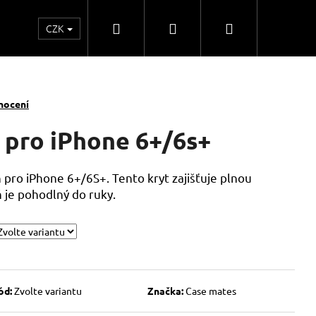
Hledat
Přihlášení
Nákupní
CZK
o
Kontakty
Obchodní spolupráce
Obchodní
košík
nocení
 pro iPhone 6+/6s+
 pro iPhone 6+/6S+. Tento kryt zajišťuje plnou
 je pohodlný do ruky.
ód:
Zvolte variantu
Značka:
Case mates