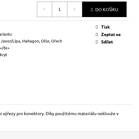
DO KOŠÍKU
Tisk
ariantu
Zeptat se
Javor/Lípa, Mahagon, Olše, Ořech
Sdílet
+/6s+
kryt
ími výřezy pro konektory. Díky použitému materiálu neklouže v