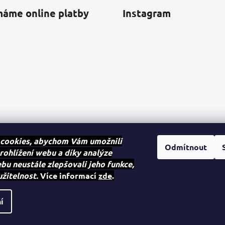
máme online platby
Instagram
cookies, abychom Vám umožnili
Odmítnout
rohlížení webu a díky analýze
u neustále zlepšovali jeho funkce,
Sledovat na Instagra
užitelnost.
Více informací
zde
.
na.
í