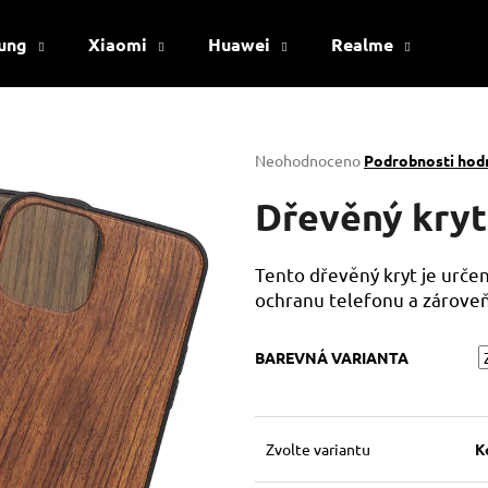
ung
Xiaomi
Huawei
Realme
Viv
Co potřebujete najít?
Průměrné
Neohodnoceno
Podrobnosti hod
hodnocení
produktu
Dřevěný kryt
HLEDAT
je
0,0
z
Tento dřevěný kryt je určen
5
Doporučujeme
ochranu telefonu a zároveň
hvězdiček.
BAREVNÁ VARIANTA
Zvolte variantu
K