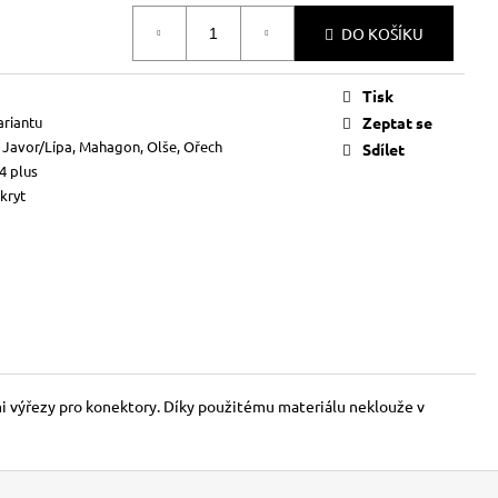
DO KOŠÍKU
Tisk
ariantu
Zeptat se
Javor/Lípa, Mahagon, Olše, Ořech
Sdílet
4 plus
kryt
ími výřezy pro konektory. Díky použitému materiálu neklouže v