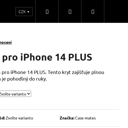
Hledat
Přihlášení
Nákupní
CZK
o
Kontakty
Obchodní spolupráce
Obchodní
košík
nocení
 pro iPhone 14 PLUS
 pro iPhone 14 PLUS. Tento kryt zajišťuje plnou
 je pohodlný do ruky.
ód:
Zvolte variantu
Značka:
Case mates