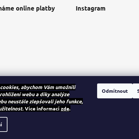
máme online platby
Instagram
cookies, abychom Vám umožnili
Odmítnout
rohlížení webu a díky analýze
u neustále zlepšovali jeho funkce,
Sledovat na Instagra
užitelnost.
Více informací
zde
.
na.
í