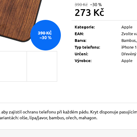
390 Kč
–30 %
273 Kč
Měrná
cena:
Kategorie
:
Apple
390 KČ
EAN
:
Zvolte v
–30 %
Barva
:
Bambus, 
Typ telefonu
:
iPhone 1
Určení
:
Dřevěný 
Výrobce
:
Apple
, aby zajistil ochranu telefonu při každém pádu. Kryt disponuje pasujíc
ariantách: olše, lípa/javor, bambus, ořech, mahagon.