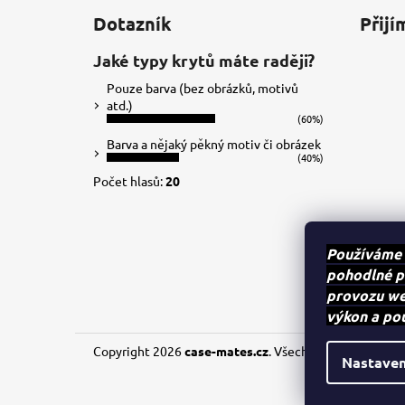
á
Dotazník
Přijí
p
a
Jaké typy krytů máte raději?
t
Pouze barva (bez obrázků, motivů
í
atd.)
(60%)
Barva a nějaký pěkný motiv či obrázek
(40%)
Počet hlasů:
20
Používáme 
pohodlné p
provozu web
výkon a po
Copyright 2026
case-mates.cz
. Všechna práva vyhraze
Nastaven