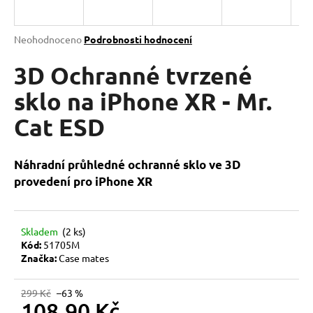
a
j
Průměrné
Neohodnoceno
Podrobnosti hodnocení
í
hodnocení
produktu
3D Ochranné tvrzené
t
je
?
0,0
sklo na iPhone XR - Mr.
z
Cat ESD
5
hvězdiček.
HLEDAT
Náhradní průhledné ochranné sklo ve 3D
provedení pro iPhone XR
D
Skladem
(2 ks)
o
Kód:
51705M
p
Značka:
Case mates
o
r
299 Kč
–63 %
u
108,90 Kč