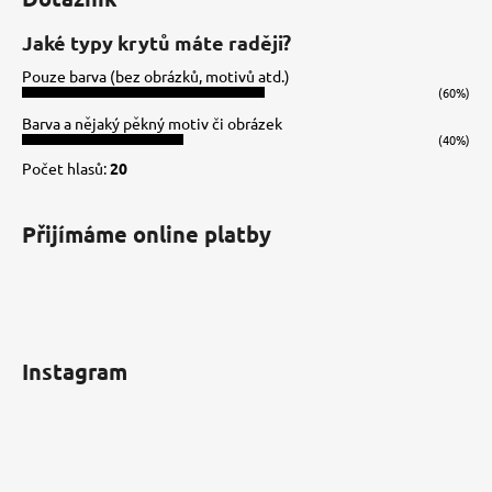
p
a
Jaké typy krytů máte raději?
t
Pouze barva (bez obrázků, motivů atd.)
í
(60%)
Barva a nějaký pěkný motiv či obrázek
(40%)
Počet hlasů:
20
Přijímáme online platby
Instagram