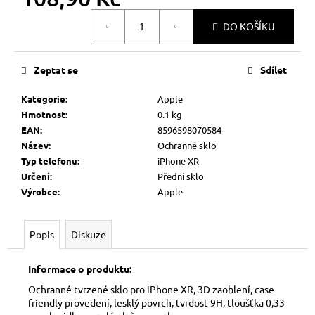
č
Měrná
u
DO KOŠÍKU
cena:
j
e
m
Zeptat se
Sdílet
e
Kategorie
:
Apple
Hmotnost
:
0.1 kg
EAN
:
8596598070584
Název
:
Ochranné sklo
Typ telefonu
:
iPhone XR
Určení
:
Přední sklo
Výrobce
:
Apple
Popis
Diskuze
Informace o produktu:
Ochranné tvrzené sklo pro iPhone XR, 3D zaoblení, case
friendly provedení, lesklý povrch, tvrdost 9H, tloušťka 0,33