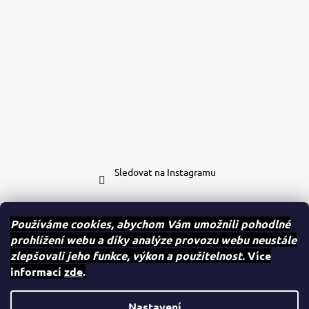
Sledovat na Instagramu
Kontakt
Používáme cookies, abychom Vám umožnili pohodlné
prohlížení webu a díky analýze provozu webu neustále
eshop
@
case-mates.cz
zlepšovali jeho funkce, výkon a použitelnost.
Více
+420 604 280 091
informací
zde
.
Case.mates
case.mates
Nastavení