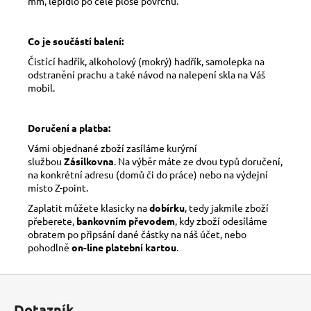
mm, lepidlo po celé ploše povrchu.
Co je součástí balení:
Čistící hadřík, alkoholový (mokrý) hadřík, samolepka na
odstranění prachu a také návod na nalepení skla na Váš
mobil.
Doručení a platba:
Vámi objednané zboží zasíláme kurýrní
službou
Zásilkovna
. Na výběr máte ze dvou typů doručení,
na konkrétní adresu (domů či do práce) nebo na výdejní
místo Z-point.
Zaplatit můžete klasicky na
dobírku
, tedy jakmile zboží
přeberete,
bankovním převodem
, kdy zboží odesíláme
obratem po připsání dané částky na náš účet, nebo
pohodlně
on-line platební kartou
.
Z
á
Dotazník