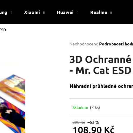
ung
Xiaomi
Huawei
Realme
Viv
 ESD
Co potřebujete najít?
Průměrné
Neohodnoceno
Podrobnosti hod
hodnocení
produktu
3D Ochranné 
HLEDAT
je
0,0
- Mr. Cat ESD
z
5
Doporučujeme
hvězdiček.
Náhradní průhledné ochran
Skladem
(2 ks)
299 Kč
–63 %
108,90 Kč