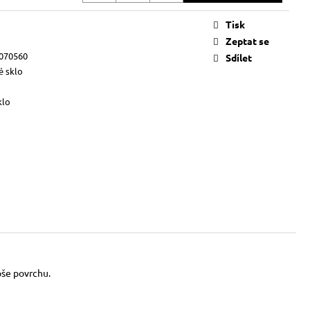
Tisk
Zeptat se
070560
Sdílet
é sklo
klo
oše povrchu.