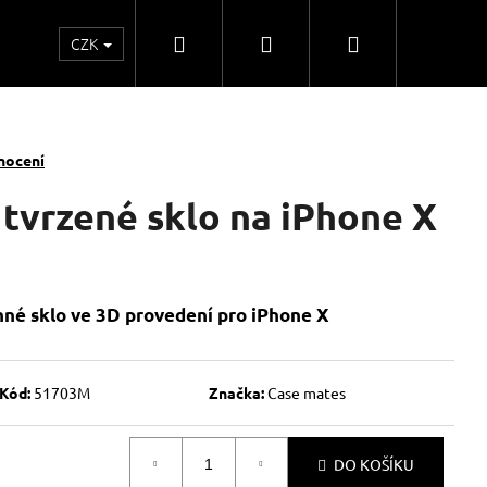
Hledat
Přihlášení
Nákupní
CZK
o
Kontakty
Obchodní spolupráce
Obchodní
košík
nocení
tvrzené sklo na iPhone X
né sklo ve 3D provedení pro iPhone X
Kód:
51703M
Značka:
Case mates
DO KOŠÍKU