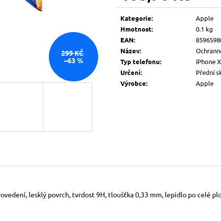
Měrná
cena:
Kategorie
:
Apple
Hmotnost
:
0.1 kg
EAN
:
8596598
Název
:
Ochrann
299 KČ
–63 %
Typ telefonu
:
iPhone X
Určení
:
Přední s
Výrobce
:
Apple
ovedení, lesklý povrch, tvrdost 9H, tloušťka 0,33 mm, lepidlo po celé pl