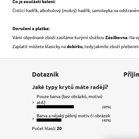
Co je součástí balení:
Čistící hadřík, alkoholový (mokrý) hadřík, samolepka na odstraněn
Doručení a platba:
Vámi objednané zboží zasíláme kurýrní službou
Zásilkovna
. Na 
Zaplatit můžete klasicky na
dobírku
, tedy jakmile zboží přeberet
Z
á
Dotazník
Přijí
p
a
Jaké typy krytů máte raději?
t
Pouze barva (bez obrázků, motivů
í
atd.)
(60%)
Barva a nějaký pěkný motiv či obrázek
(40%)
Počet hlasů:
20