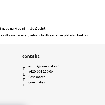
) nebo na výdejní místo Z-point.
é částky na náš účet, nebo pohodlně
on-line platební kartou
.
Kontakt
eshop
@
case-mates.cz
+420 604 280 091
Case.mates
case.mates