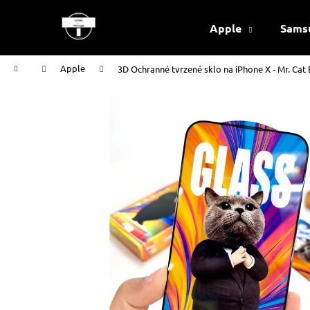
K
Přejít
na
o
Apple
Sams
obsah
Zpět
Zpět
š
do
do
í
Domů
Apple
3D Ochranné tvrzené sklo na iPhone X - Mr. Cat
k
obchodu
obchodu