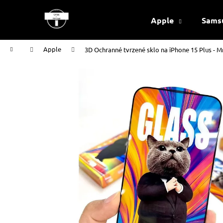
K
Přejít
na
o
Apple
Sams
obsah
Zpět
Zpět
š
do
do
í
Domů
Apple
3D Ochranné tvrzené sklo na iPhone 15 Plus - M
k
obchodu
obchodu