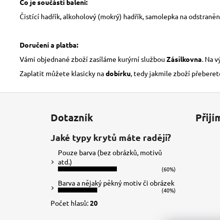
Co je součástí balení:
Čistící hadřík, alkoholový (mokrý) hadřík, samolepka na odstraněn
Doručení a platba:
Vámi objednané zboží zasíláme kurýrní službou
Zásilkovna
. Na 
Zaplatit můžete klasicky na
dobírku
, tedy jakmile zboží přeberet
Z
á
Dotazník
Přijí
p
a
Jaké typy krytů máte raději?
t
Pouze barva (bez obrázků, motivů
í
atd.)
(60%)
Barva a nějaký pěkný motiv či obrázek
(40%)
Počet hlasů:
20