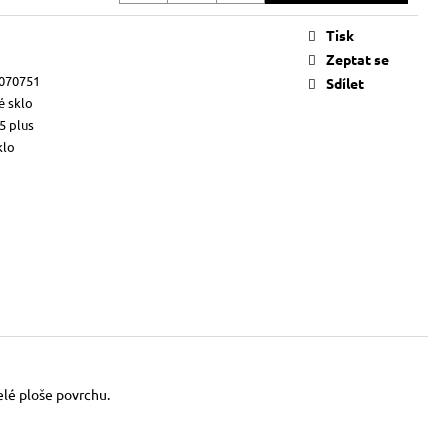
Tisk
Zeptat se
070751
Sdílet
é sklo
5 plus
klo
elé ploše povrchu.