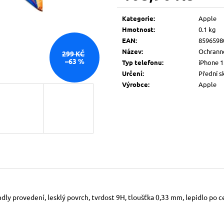
Měrná
cena:
Kategorie
:
Apple
Hmotnost
:
0.1 kg
EAN
:
8596598
Název
:
Ochrann
299 KČ
–63 %
Typ telefonu
:
iPhone 1
Určení
:
Přední s
Výrobce
:
Apple
dly provedení, lesklý povrch, tvrdost 9H, tloušťka 0,33 mm, lepidlo po c