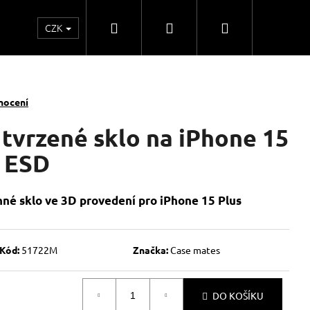
Hledat
Přihlášení
Nákupní
CZK
o
Kontakty
Obchodní spolupráce
Obchodní
košík
nocení
tvrzené sklo na iPhone 15
t ESD
né sklo ve 3D provedení pro iPhone 15 Plus
Kód:
51722M
Značka:
Case mates
DO KOŠÍKU