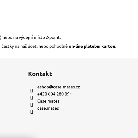
) nebo na výdejní místo Z-point.
é částky na náš účet, nebo pohodlně
on-line platební kartou
.
Kontakt
eshop
@
case-mates.cz
+420 604 280 091
Case.mates
case.mates