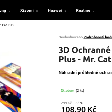
ung
Xiaomi
Huawei
Realme
Viv
r. Cat ESD
Co potřebujete najít?
Průměrné
Neohodnoceno
Podrobnosti hod
hodnocení
produktu
3D Ochranné 
HLEDAT
je
0,0
Plus - Mr. Ca
z
5
Doporučujeme
hvězdiček.
Náhradní průhledné ochran
Skladem
(2 ks)
299 Kč
–63 %
108,90 Kč