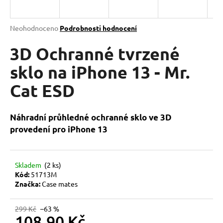
a
j
Průměrné
Neohodnoceno
Podrobnosti hodnocení
í
hodnocení
produktu
3D Ochranné tvrzené
t
je
?
0,0
sklo na iPhone 13 - Mr.
z
Cat ESD
5
hvězdiček.
HLEDAT
Náhradní průhledné ochranné sklo ve 3D
provedení pro iPhone
13
D
Skladem
(2 ks)
o
Kód:
51713M
p
Značka:
Case mates
o
r
299 Kč
–63 %
u
108,90 Kč