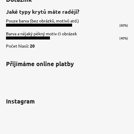
p
a
Jaké typy krytů máte raději?
t
Pouze barva (bez obrázků, motivů atd.)
í
(60%)
Barva a nějaký pěkný motiv či obrázek
(40%)
Počet hlasů:
20
Přijímáme online platby
Instagram