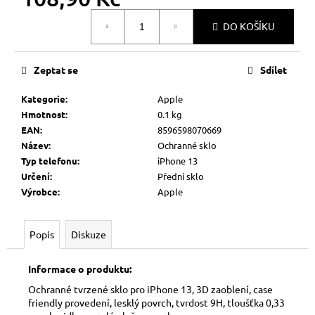
č
Měrná
u
DO KOŠÍKU
cena:
j
e
m
Zeptat se
Sdílet
e
Kategorie
:
Apple
Hmotnost
:
0.1 kg
EAN
:
8596598070669
Název
:
Ochranné sklo
Typ telefonu
:
iPhone 13
Určení
:
Přední sklo
Výrobce
:
Apple
Popis
Diskuze
Informace o produktu:
Ochranné tvrzené sklo pro iPhone 13, 3D zaoblení, case
friendly provedení, lesklý povrch, tvrdost 9H, tloušťka 0,33