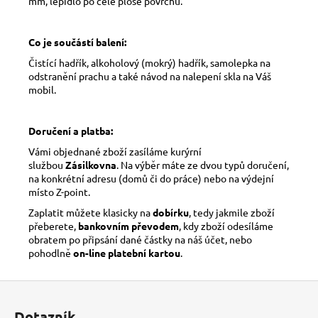
mm, lepidlo po celé ploše povrchu.
Co je součástí balení:
Čistící hadřík, alkoholový (mokrý) hadřík, samolepka na
odstranění prachu a také návod na nalepení skla na Váš
mobil.
Doručení a platba:
Vámi objednané zboží zasíláme kurýrní
službou
Zásilkovna
. Na výběr máte ze dvou typů doručení,
na konkrétní adresu (domů či do práce) nebo na výdejní
místo Z-point.
Zaplatit můžete klasicky na
dobírku
, tedy jakmile zboží
přeberete,
bankovním převodem
, kdy zboží odesíláme
obratem po připsání dané částky na náš účet, nebo
pohodlně
on-line platební kartou
.
Z
á
Dotazník