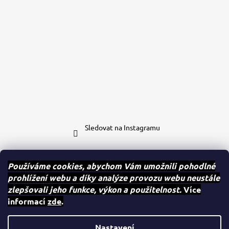
Sledovat na Instagramu
Kontakt
Používáme cookies, abychom Vám umožnili pohodlné
prohlížení webu a díky analýze provozu webu neustále
eshop
@
case-mates.cz
zlepšovali jeho funkce, výkon a použitelnost.
Více
+420 604 280 091
informací
zde
.
Case.mates
case.mates
Nastavení