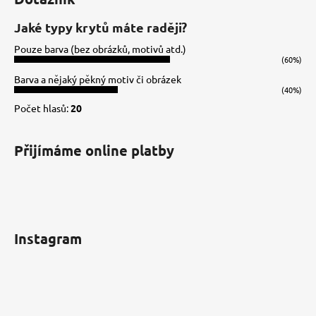
p
a
Jaké typy krytů máte raději?
t
Pouze barva (bez obrázků, motivů atd.)
í
(60%)
Barva a nějaký pěkný motiv či obrázek
(40%)
Počet hlasů:
20
Přijímáme online platby
Instagram