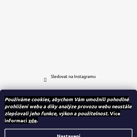
Sledovat na Instagramu
Kontakt
Používáme cookies, abychom Vám umožnili pohodlné
prohlížení webu a díky analýze provozu webu neustále
eshop
@
case-mates.cz
zlepšovali jeho funkce, výkon a použitelnost.
Více
+420 604 280 091
informací
zde
.
Case.mates
case.mates
Nastavení