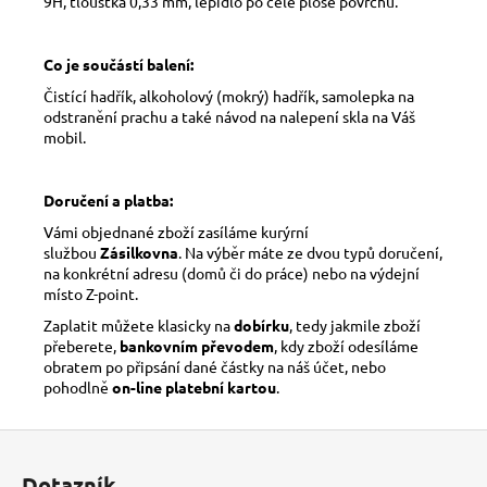
9H, tloušťka 0,33 mm, lepidlo po celé ploše povrchu.
Co je součástí balení:
Čistící hadřík, alkoholový (mokrý) hadřík, samolepka na
odstranění prachu a také návod na nalepení skla na Váš
mobil.
Doručení a platba:
Vámi objednané zboží zasíláme kurýrní
službou
Zásilkovna
. Na výběr máte ze dvou typů doručení,
na konkrétní adresu (domů či do práce) nebo na výdejní
místo Z-point.
Zaplatit můžete klasicky na
dobírku
, tedy jakmile zboží
přeberete,
bankovním převodem
, kdy zboží odesíláme
obratem po připsání dané částky na náš účet, nebo
pohodlně
on-line platební kartou
.
Z
á
Dotazník