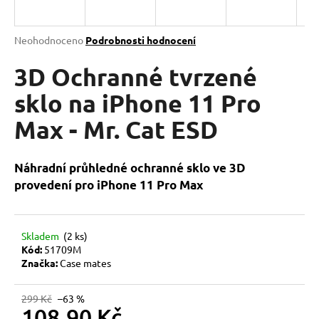
a
j
Průměrné
Neohodnoceno
Podrobnosti hodnocení
í
hodnocení
produktu
3D Ochranné tvrzené
t
je
?
0,0
sklo na iPhone 11 Pro
z
Max - Mr. Cat ESD
5
hvězdiček.
HLEDAT
Náhradní průhledné ochranné sklo ve 3D
provedení pro iPhone 11 Pro Max
D
Skladem
(2 ks)
o
Kód:
51709M
p
Značka:
Case mates
o
r
299 Kč
–63 %
u
108,90 Kč