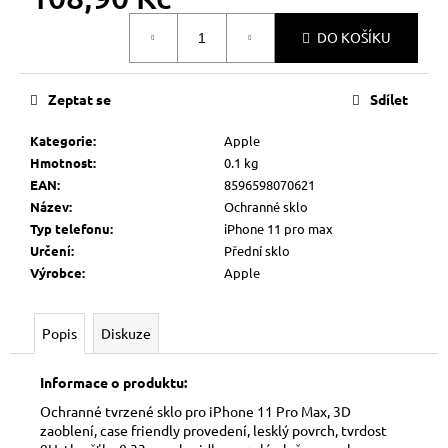
č
Měrná
u
DO KOŠÍKU
cena:
j
e
m
Zeptat se
Sdílet
e
Kategorie
:
Apple
Hmotnost
:
0.1 kg
EAN
:
8596598070621
Název
:
Ochranné sklo
Typ telefonu
:
iPhone 11 pro max
Určení
:
Přední sklo
Výrobce
:
Apple
Popis
Diskuze
Informace o produktu:
Ochranné tvrzené sklo pro iPhone 11 Pro Max, 3D
zaoblení, case friendly provedení, lesklý povrch, tvrdost